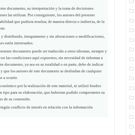
ente documento, su interpretación y la toma de decisiones
nes las utilizan. Por consiguiente, los autores del presente
ilidad que pudiera resultar, de manera directa o indirecta, de la
ste.
y distribuido, íntegramente y sin alteraciones o modificaciones,
nes estén interesados.
presente documento puede ser traducido a otros idiomas, siempre y
con las condiciones aquí expuestos, sin necesidad de informar a
 este documento, ya sea en su totalidad o en parte, debe de indicar
 y que los autores de este documento se deslindan de cualquier
e a ocurrir.
onómico por la realización de este material, ni utilizó fondos
ún tipo para su elaboración, que hubieran podido comprometer su
cto de su contenido.
ingún conflicto de interés en relación con la información