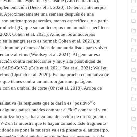
es bastante específica y sensible (Guo et al. 2020),
plementación (Deeks et al. 2020). De tener anticuerpos
irus. Aproximadamente una semana después de una
son anticuerpos generales, menos específicos, y a partir
oducir IgG, que son anticuerpos mucho más específicos
l 2020; Cohen et al. 2021). Aunque los anticuerpos
en la sangre (esto es normal; Cohen et al. 2021), su
a inmune y tienes células de memoria listos para volver
entarte al virus (Woolsey et al. 2021). Al generar esa
ección contra reinfecciones y muy alta posibilidad de
de SARS-CoV-2 (Cele et al. 2021; Tea et al. 2021; Wall et
irus (Lipstich et al. 2020). Es una prueba cuantitativa (te
os que tienes contra un microorganismo patógeno
na con un umbral de corte (Ohst et al. 2018). Arriba de
litativa (la respuesta que te darán es “positivo” o
n algunos países puedes comprar el “kit” comercial y en
 autorizado) y se basa en una detección de un fragmento
oV-2 en la muestra que te hayan tomado. Este fragmento
t donde se pone la muestra ya está presente el anticuerpo.
reacción colorimétrica que te indica esa presencia, y la