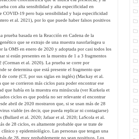
ueba con alta sensibilidad y alta especificidad en
de COVID-19 pero baja sensibilidad y baja especificidad
ero et al. 2021), por lo que puede haber falsos positivos
a prueba basada en la Reacción en Cadena de la
 genético que se extrajo de una muestra nasofaríngea u
or la OMS en enero de 2020 y adoptada por casi todos los
ar si están presentes en la muestra de 1 a 3 fragmentos
(Corman et al. 2020). La prueba se corre por
nde se determina que está presente el fragmento que
e corte (CT, por sus siglas en inglés) (Mackay et al.
ca que se corrieron más ciclos para poder encontrar ese
dad que había en la muestra era minúscula (ver Kurkela et
ados ciclos es que podría no ser relevante el encontrar
esde abril de 2020 mostraron que, si se usan más de 28
virus viable (es decir, que pueda replicar ni contagiarse)
 (Bullard et al. 2020; Jafaar et al. 2020; LaScola et al.
ás de 28 ciclos, es altamente probable que se trate de
ta clínico y epidemiológico. Las personas que tengan una
 más de 28, muy probablemente no sean positivos. Los