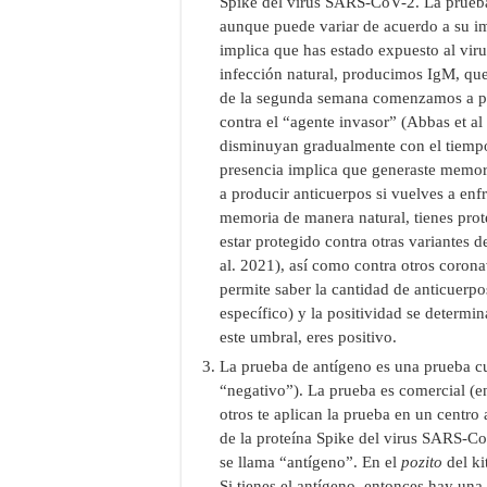
Spike del virus SARS-CoV-2. La prueba 
aunque puede variar de acuerdo a su im
implica que has estado expuesto al v
infección natural, producimos IgM, que 
de la segunda semana comenzamos a pr
contra el “agente invasor” (Abbas et a
disminuyan gradualmente con el tiempo 
presencia implica que generaste memori
a producir anticuerpos si vuelves a enfr
memoria de manera natural, tienes prot
estar protegido contra otras variantes 
al. 2021), así como contra otros coronav
permite saber la cantidad de anticuerp
específico) y la positividad se determi
este umbral, eres positivo.
La prueba de antígeno es una prueba cua
“negativo”). La prueba es comercial (e
otros te aplican la prueba en un centro
de la proteína Spike del virus SARS-C
se llama “antígeno”. En el
pozito
del ki
Si tienes el antígeno, entonces hay una 