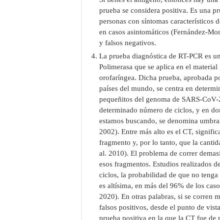
prueba se considera positiva. Es una pr
personas con síntomas característicos 
en casos asintomáticos (Fernández-Mont
y falsos negativos.
La prueba diagnóstica de RT-PCR es un
Polimerasa que se aplica en el material
orofaríngea. Dicha prueba, aprobada p
países del mundo, se centra en determin
pequeñitos del genoma de SARS-CoV-2 
determinado número de ciclos, y en do
estamos buscando, se denomina umbral d
2002). Entre más alto es el CT, signifi
fragmento y, por lo tanto, que la canti
al. 2010). El problema de correr demasi
esos fragmentos. Estudios realizados d
ciclos, la probabilidad de que no tenga 
es altísima, en más del 96% de los casos
2020). En otras palabras, si se corren m
falsos positivos, desde el punto de vis
prueba positiva en la que la CT fue de