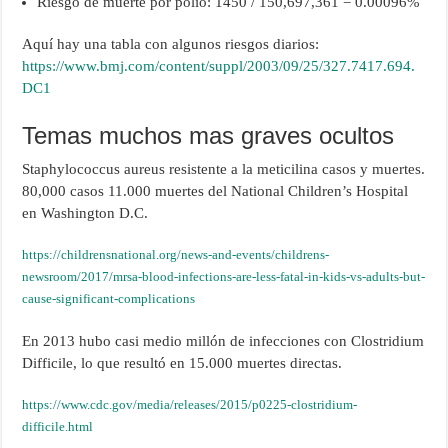
Riesgo de muerte por polio: 1450 / 150,697,361 = 0.00096%
Aquí hay una tabla con algunos riesgos diarios:
https://www.bmj.com/content/suppl/2003/09/25/327.7417.694.
DC1
Temas muchos mas graves ocultos
Staphylococcus aureus resistente a la meticilina casos y muertes.
80,000 casos 11.000 muertes del National Children’s Hospital
en Washington D.C.
https://childrensnational.org/news-and-events/childrens-
newsroom/2017/mrsa-blood-infections-are-less-fatal-in-kids-vs-adults-but-
cause-significant-complications
En 2013 hubo casi medio millón de infecciones con Clostridium
Difficile, lo que resultó en 15.000 muertes directas.
https://www.cdc.gov/media/releases/2015/p0225-clostridium-
difficile.html