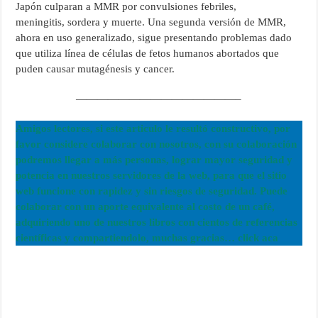
Japón culparan a MMR por convulsiones febriles,
meningitis, sordera y muerte. Una segunda versión de MMR,
ahora en uso generalizado, sigue presentando problemas dado
que utiliza línea de células de fetos humanos abortados que
puden causar mutagénesis y cancer.
———————————————–
Amigos lectores, si este articulo le resultó constructivo, por
favor considere colaborar con nosotros, con su colaboración
podremos llegar a más personas, lograr mayor seguridad y
potencia en nuestros servidores de la web, para que el sitio
web funcione con rapidez y sin riesgos de seguridad. Puede
colaborar con un aporte equivalente al costo de un café,
adquiriendo uno de nuestros libros con cientos de referencias
científicas y compartiendolo, muchas gracias… click aca