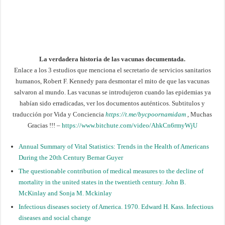
La verdadera historia de las vacunas documentada.
Enlace a los 3 estudios que menciona el secretario de servicios sanitarios
humanos, Robert F. Kennedy para desmontar el mito de que las vacunas
salvaron al mundo. Las vacunas se introdujeron cuando las epidemias ya
habían sido erradicadas, ver los documentos auténticos. Subtitulos y
traducción por Vida y Conciencia
https://t.me/bycpoornamidam
, Muchas
Gracias !!! –
https://www.bitchute.com/video/AhkCn6rmyWjU
Annual Summary of Vital Statistics: Trends in the Health of Americans
During the 20th Century Bernar Guyer
The questionable contribution of medical measures to the decline of
mortality in the united states in the twentieth century. John B.
McKinlay and Sonja M. Mckinlay
Infectious diseases society of America. 1970. Edward H. Kass. Infectious
diseases and social change