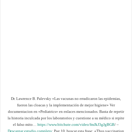
Dr. Lawrence B. Palevsky «Las vacunas no erradicaron las epidemias,
fueron las cloacas y la implementación de mejor higiene» Ver
documentacion en «Pediatrics» en enlaces mencionados. Basta de repetir
la historia inculcada por los laboratorios y cuestione a su médico si repite
el falso mito…
https://www.bitchute.com/video/fmJkJ3gJgBGB
/ –
Descargar estudio completo
: Pag 10, buscar esta frase: «Thus vaccination