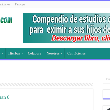
táctenos
Participe
r
Hierbas
Colabore
Nosotros
Contáctenos
uan 8