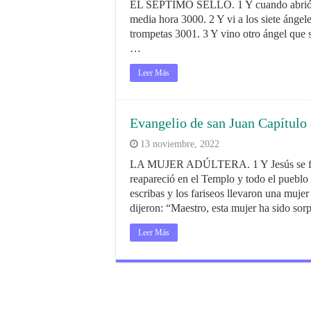
EL SÉPTIMO SELLO. 1 Y cuando abrió el s
media hora 3000. 2 Y vi a los siete ángele
trompetas 3001. 3 Y vino otro ángel que se
…
Leer Más
Evangelio de san Juan Capítulo
13 noviembre, 2022
LA MUJER ADÚLTERA. 1 Y Jesús se fue 
reapareció en el Templo y todo el pueblo
escribas y los fariseos llevaron una muje
dijeron: “Maestro, esta mujer ha sido sor
Leer Más