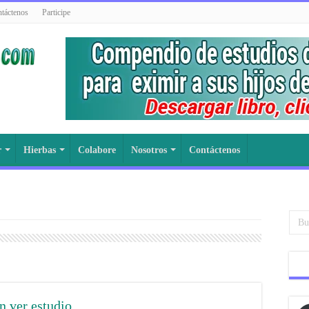
táctenos
Participe
r
Hierbas
Colabore
Nosotros
Contáctenos
n ver estudio