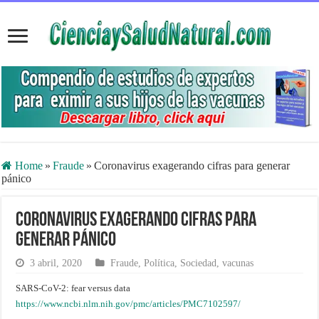
Home
»
Fraude
»
Coronavirus exagerando cifras para generar
pánico
Coronavirus exagerando cifras para
generar pánico
3 abril, 2020
Fraude
,
Política
,
Sociedad
,
vacunas
SARS-CoV-2: fear versus data
https://www.ncbi.nlm.nih.gov/pmc/articles/PMC7102597/