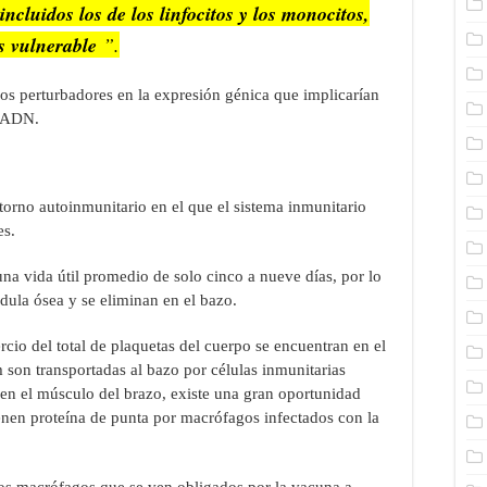
ncluidos los de los linfocitos y los monocitos,
s vulnerable
”.
os perturbadores en la expresión génica que implicarían
l ADN.
torno autoinmunitario en el que el sistema inmunitario
es.
na vida útil promedio de solo cinco a nueve días, por lo
dula ósea y se eliminan en el bazo.
rcio del total de plaquetas del cuerpo se encuentran en el
on transportadas al bazo por células inmunitarias
n en el músculo del brazo, existe una gran oportunidad
enen proteína de punta por macrófagos infectados con la
los macrófagos que se ven obligados por la vacuna a