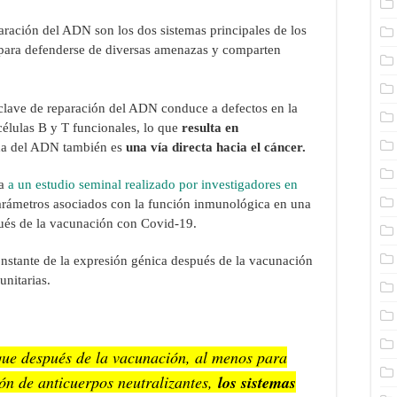
paración del ADN son los dos sistemas principales de los
para defenderse de diversas amenazas y comparten
 clave de reparación del ADN conduce a defectos en la
células B y T funcionales, lo que
resulta en
ada del ADN también es
una vía directa hacia el cáncer.
ia
a un estudio seminal realizado por investigadores en
rámetros asociados con la función inmunológica en una
pués de la vacunación con Covid-19.
onstante de la expresión génica después de la vacunación
unitarias.
 que después de la vacunación, al menos para
ón de anticuerpos neutralizantes,
los sistemas