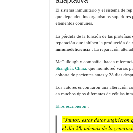
adaptativa
El sistema inmunitario y el sistema de re
que dependen los organismos superiores 
elementos comunes.
La pérdida de la función de las proteínas
reparación que inhiben la producción de 
inmunodeficiencia
. La reparación alter
McCullough y compañía. hacen referenc
Shanghái, China,
que monitoreó varios pa
cohorte de pacientes antes y 28 días des
Los autores encontraron una alteración c
en muchos tipos diferentes de células inm
Ellos escribieron
:
“Juntos, estos datos sugirieron
el día 28, además de la generaci