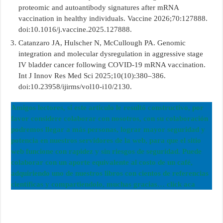
proteomic and autoantibody signatures after mRNA
vaccination in healthy individuals. Vaccine 2026;70:127888.
doi:10.1016/j.vaccine.2025.127888.
Catanzaro JA, Hulscher N, McCullough PA. Genomic
integration and molecular dysregulation in aggressive stage
IV bladder cancer following COVID-19 mRNA vaccination.
Int J Innov Res Med Sci 2025;10(10):380–386.
doi:10.23958/ijirms/vol10-i10/2130.
Amigos lectores, si este articulo le resultó constructivo, por
favor considere colaborar con nosotros, con su colaboración
podremos llegar a más personas, lograr mayor seguridad y
potencia en nuestros servidores de la web, para que el sitio
web funcione con rapidez y sin riesgos de seguridad. Puede
colaborar con un aporte equivalente al costo de un café,
adquiriendo uno de nuestros libros con cientos de referencias
científicas y compartiendolo, muchas gracias… click aca