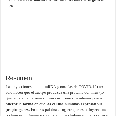
fue publicado en la
Journal of American Physicians and Surgeons
en
2026.
Resumen
Las inyecciones de tipo mRNA (como las de COVID‑19) no
solo hacen que el cuerpo produzca una proteína del virus (lo
que teoricamente sería su función ), sino que además
pueden
alterar la forma en que las células humanas expresan sus
propios genes
. En otras palabras, sugiere que estas inyecciones
podrían reprogramar o modificar cómo trabaja el cuerpo a nivel