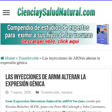
Home
»
Transfección
»
Las inyecciones de ARNm alteran la
expresión génica
Las inyecciones de ARNm alteran la
expresión génica
7 marzo, 2026
Transfección
,
vacunas
Gene Expression Alterations Induced by mRNA Vaccines
, escrito por
Nicolas Hulscher, M.P.H.
, junto con
Peter McCullough
y
John Catanzaro
,