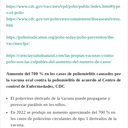
https://www.cdc.gov/vaccines/vpd/polio/public/index.html#type
s-of-polio
https://www.cdc.gov/orr/polioviruscontainment/diseaseandvirus.
htm
https://polioeradication.org/polio-today/polio-prevention/the-
vaccines/ipv/
https://cienciaysaludnatural.com/las-propias-vacunas-contra-
polio-son-las-culpables-del-aumento-del-numero-de-casos/
Aumento del 700 % en los casos de poliomielitis causados ​​por
la vacuna oral contra la poliomielitis de acuerdo al Centro de
control de Enfermedades, CDC
El poliovirus derivado de la vacuna puede propagarse y
provocar parálisis en los niños.
En 2022 se produjo un aumento aproximado del 700 % en
los casos de poliovirus circulantes de tipo 1 derivados de la
vacuna.