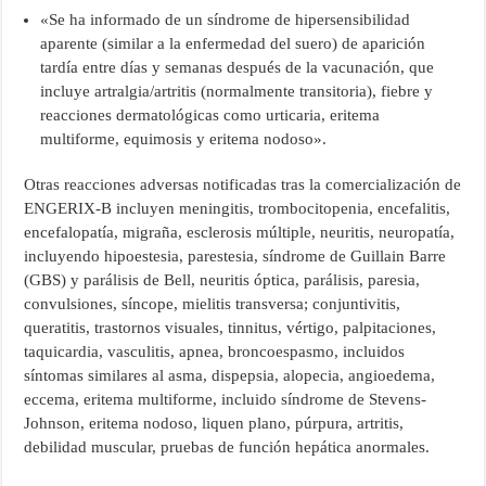
«Se ha informado de un síndrome de hipersensibilidad
aparente (similar a la enfermedad del suero) de aparición
tardía entre días y semanas después de la vacunación, que
incluye artralgia/artritis (normalmente transitoria), fiebre y
reacciones dermatológicas como urticaria, eritema
multiforme, equimosis y eritema nodoso».
Otras reacciones adversas notificadas tras la comercialización de
ENGERIX-B incluyen meningitis, trombocitopenia, encefalitis,
encefalopatía, migraña, esclerosis múltiple, neuritis, neuropatía,
incluyendo hipoestesia, parestesia, síndrome de Guillain Barre
(GBS) y parálisis de Bell, neuritis óptica, parálisis, paresia,
convulsiones, síncope, mielitis transversa; conjuntivitis,
queratitis, trastornos visuales, tinnitus, vértigo, palpitaciones,
taquicardia, vasculitis, apnea, broncoespasmo, incluidos
síntomas similares al asma, dispepsia, alopecia, angioedema,
eccema, eritema multiforme, incluido síndrome de Stevens-
Johnson, eritema nodoso, liquen plano, púrpura, artritis,
debilidad muscular, pruebas de función hepática anormales.