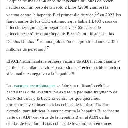
Después de más de 30 años de inyectar a millones de recién
nacidos con un peso de tan solo 2 kilos (2000 gramos) la
15
vacuna contra la hepatitis B el primer día de vida,
en 2023 los
funcionarios de los CDC estimaron que había 14.400 casos de
infecciones agudas por hepatitis B y 17.650 casos de
infecciones crónicas por hepatitis B recién notificadas en los
16
Estados Unidos
en una población de aproximadamente 335
17
millones de personas.
El ACIP recomienda la primera vacuna de ADN recombinante y
partículas similares a virus para todos los recién nacidos, incluso
si la madre es negativa a la hepatitis B.
Las
vacunas recombinantes
se fabrican utilizando células
bacterianas o de levadura. Se extrae un pequeño fragmento de
ADN del virus o la bacteria contra los que queremos
protegernos y se inserta en las células de fabricación. Por
ejemplo, para fabricar la vacuna contra la hepatitis B, se inserta
parte del ADN del virus de la hepatitis B en el ADN de las
células de levadura. Estas células de levadura son entonces