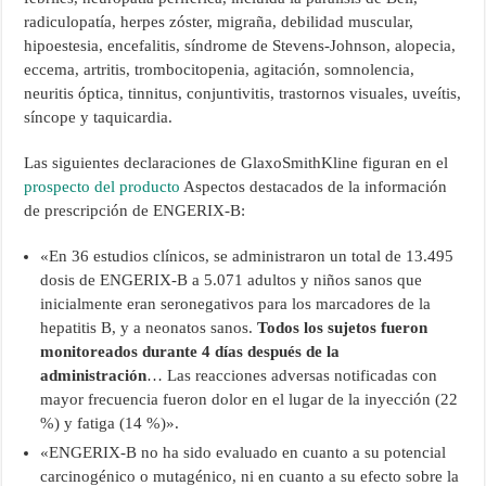
radiculopatía, herpes zóster, migraña, debilidad muscular,
hipoestesia, encefalitis, síndrome de Stevens-Johnson, alopecia,
eccema, artritis, trombocitopenia, agitación, somnolencia,
neuritis óptica, tinnitus, conjuntivitis, trastornos visuales, uveítis,
síncope y taquicardia.
Las siguientes declaraciones de GlaxoSmithKline figuran en el
prospecto del producto
Aspectos destacados de la información
de prescripción de ENGERIX-B:
«En 36 estudios clínicos, se administraron un total de 13.495
dosis de ENGERIX-B a 5.071 adultos y niños sanos que
inicialmente eran seronegativos para los marcadores de la
hepatitis B, y a neonatos sanos.
Todos los sujetos fueron
monitoreados durante 4 días después de la
administración
… Las reacciones adversas notificadas con
mayor frecuencia fueron dolor en el lugar de la inyección (22
%) y fatiga (14 %)».
«ENGERIX-B no ha sido evaluado en cuanto a su potencial
carcinogénico o mutagénico, ni en cuanto a su efecto sobre la