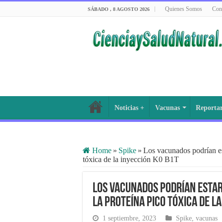
Quienes Somos
Con
SÁBADO , 8 AGOSTO 2026
Noticias +
Vacunas
Reporta
Home
»
Spike
»
Los vacunados podrían es
tóxica de la inyección K0 B1T
Los vacunados podrían esta
la proteína pico tóxica de l
1 septiembre, 2023
Spike
,
vacunas