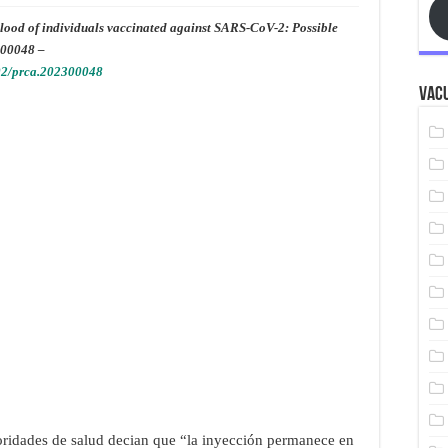
blood of individuals vaccinated against SARS-CoV-2: Possible
300048 –
002/prca.202300048
Vacu
oridades de salud decian que “la inyección permanece en