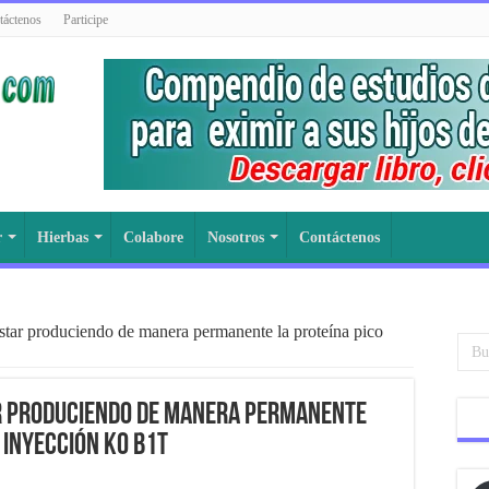
táctenos
Participe
r
Hierbas
Colabore
Nosotros
Contáctenos
tar produciendo de manera permanente la proteína pico
r produciendo de manera permanente
a inyección K0 B1T