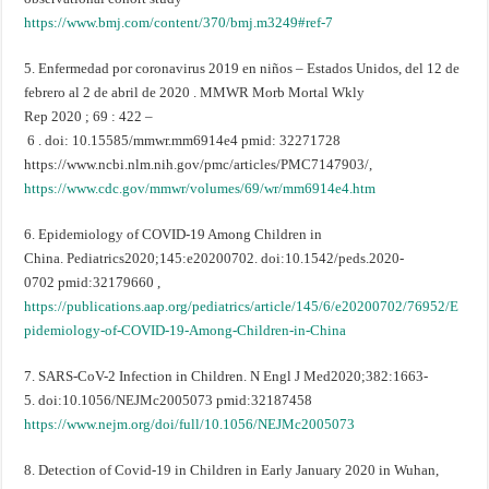
https://www.bmj.com/content/370/bmj.m3249#ref-7
5. Enfermedad por coronavirus 2019 en niños – Estados Unidos, del 12 de
febrero al 2 de abril de 2020 . MMWR Morb Mortal Wkly
Rep 2020 ; 69 : 422 –
6 . doi: 10.15585/mmwr.mm6914e4 pmid: 32271728
https://www.ncbi.nlm.nih.gov/pmc/articles/PMC7147903/,
https://www.cdc.gov/mmwr/volumes/69/wr/mm6914e4.htm
6. Epidemiology of COVID-19 Among Children in
China. Pediatrics2020;145:e20200702. doi:10.1542/peds.2020-
0702 pmid:32179660 ,
https://publications.aap.org/pediatrics/article/145/6/e20200702/76952/E
pidemiology-of-COVID-19-Among-Children-in-China
7. SARS-CoV-2 Infection in Children. N Engl J Med2020;382:1663-
5. doi:10.1056/NEJMc2005073 pmid:32187458
https://www.nejm.org/doi/full/10.1056/NEJMc2005073
8. Detection of Covid-19 in Children in Early January 2020 in Wuhan,