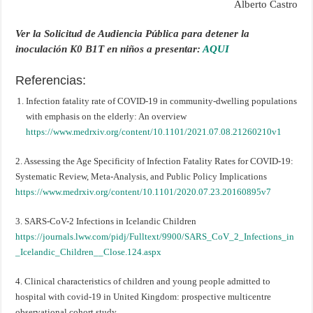
Alberto Castro
Ver la Solicitud de Audiencia Pública para detener la
inoculación K0 B1T en niños a presentar:
AQUI
Referencias:
Infection fatality rate of COVID-19 in community-dwelling populations
with emphasis on the elderly: An overview
https://www.medrxiv.org/content/10.1101/2021.07.08.21260210v1
2. Assessing the Age Specificity of Infection Fatality Rates for COVID-19:
Systematic Review, Meta-Analysis, and Public Policy Implications
https://www.medrxiv.org/content/10.1101/2020.07.23.20160895v7
3. SARS-CoV-2 Infections in Icelandic Children
https://journals.lww.com/pidj/Fulltext/9900/SARS_CoV_2_Infections_in
_Icelandic_Children__Close.124.aspx
4. Clinical characteristics of children and young people admitted to
hospital with covid-19 in United Kingdom: prospective multicentre
observational cohort study