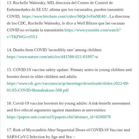
13. Rochelle Walensky, MD, directora del Centro de Control de
Enfermedades de EE.UU. afirma que los vacunados, pueden transmitir
COVID,
https://www.bitchute.com/video/S6Qe3vFmNE40/
, La directora
de los CDC, Rochelle Walensky, le dice a Wolf Blitzer que las vacunas
COVID no evitarán la transmisión
https://www.youtube.com/watch?
v=TKFWGvvlVLI
14. Deaths from COVID ‘incredibly rare’ among children
https://www.nature.com/articles/d41586-021-01897-w
15. COVID-19 vaccine safety update: Primary series in young children and
booster doses in older children and adults
https://www.cdc.gov/vaccines/acip/meetings/downloads/slides-2022-09-
01/05-COVID-Shimabukuro-508.pdf
16. Covid-19 vaccine boosters for young adults: A risk-benefit assessment
and five ethical arguments against mandates at universities
https://papers.ssrn.com/sol3/papers.cfm?abstract_id=4206070
17. Risk of Myocarditis After Sequential Doses of COVID-19 Vaccine and
SARS-CoV-2 Infection by Age and Sex –