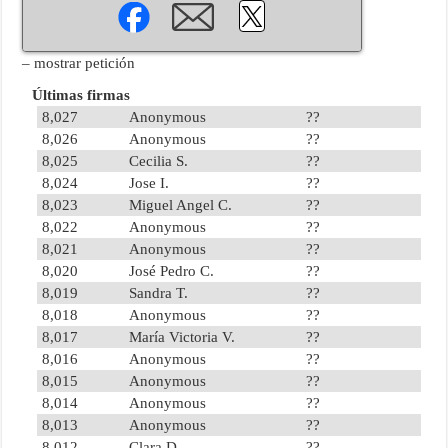
– mostrar petición
Últimas firmas
8,027
Anonymous
??
8,026
Anonymous
??
8,025
Cecilia S.
??
8,024
Jose I.
??
8,023
Miguel Angel C.
??
8,022
Anonymous
??
8,021
Anonymous
??
8,020
José Pedro C.
??
8,019
Sandra T.
??
8,018
Anonymous
??
8,017
María Victoria V.
??
8,016
Anonymous
??
8,015
Anonymous
??
8,014
Anonymous
??
8,013
Anonymous
??
8,012
Clara D.
??