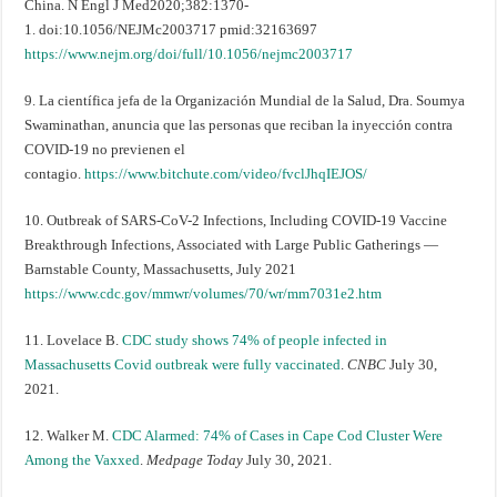
China. N Engl J Med2020;382:1370-
1. doi:10.1056/NEJMc2003717 pmid:32163697
https://www.nejm.org/doi/full/10.1056/nejmc2003717
9. La científica jefa de la Organización Mundial de la Salud, Dra. Soumya
Swaminathan, anuncia que las personas que reciban la inyección contra
COVID-19 no previenen el
contagio.
https://www.bitchute.com/video/fvclJhqIEJOS/
10. Outbreak of SARS-CoV-2 Infections, Including COVID-19 Vaccine
Breakthrough Infections, Associated with Large Public Gatherings —
Barnstable County, Massachusetts, July 2021
https://www.cdc.gov/mmwr/volumes/70/wr/mm7031e2.htm
11. Lovelace B.
CDC study shows 74% of people infected in
Massachusetts Covid outbreak were fully vaccinated
.
CNBC
July 30,
2021.
12. Walker M.
CDC Alarmed: 74% of Cases in Cape Cod Cluster Were
Among the Vaxxed
.
Medpage Today
July 30, 2021.