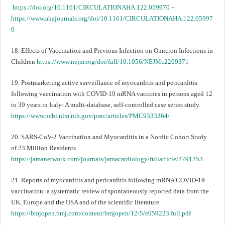
https://doi.org/10.1161/CIRCULATIONAHA.122.059970
–
https://www.ahajournals.org/doi/10.1161/CIRCULATIONAHA.122.05997
0
18. Effects of Vaccination and Previous Infection on Omicron Infections in
Children
https://www.nejm.org/doi/full/10.1056/NEJMc2209371
19. Postmarketing active surveillance of myocarditis and pericarditis
following vaccination with COVID-19 mRNA vaccines in persons aged 12
to 39 years in Italy: A multi-database, self-controlled case series study.
https://www.ncbi.nlm.nih.gov/pmc/articles/PMC9333264/
20. SARS-CoV-2 Vaccination and Myocarditis in a Nordic Cohort Study
of 23 Million Residents
https://jamanetwork.com/journals/jamacardiology/fullarticle/2791253
21. Reports of myocarditis and pericarditis following mRNA COVID-19
vaccination: a systematic review of spontaneously reported data from the
UK, Europe and the USA and of the scientific literature
https://bmjopen.bmj.com/content/bmjopen/12/5/e059223.full.pdf