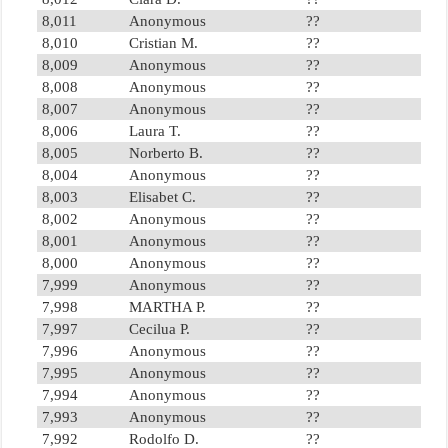
8,011
Anonymous
??
8,010
Cristian M.
??
8,009
Anonymous
??
8,008
Anonymous
??
8,007
Anonymous
??
8,006
Laura T.
??
8,005
Norberto B.
??
8,004
Anonymous
??
8,003
Elisabet C.
??
8,002
Anonymous
??
8,001
Anonymous
??
8,000
Anonymous
??
7,999
Anonymous
??
7,998
MARTHA P.
??
7,997
Cecilua P.
??
7,996
Anonymous
??
7,995
Anonymous
??
7,994
Anonymous
??
7,993
Anonymous
??
7,992
Rodolfo D.
??