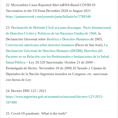
22. Myocarditis Cases Reported After mRNA-Based COVID-19
Vaccination in the US From December 2020 to August 2021
https://jamanetwork.com/journals/jama/fullarticle/2788346
23.
Declaración de Helsinki Click aca para descargar
;
Pacto Internacional
de Derechos Civiles y Políticos de las Naciones Unidas de 1966
; la
Declaración Universal sobre
Bioética y Derechos Humanos
de 2005;
Convención americana sobre derechos humanos
(Pacto de San José);
La
Declaración Universal de Derechos Humanos (DUDH)
;
Derechos del
Paciente en su Relación con los Profesionales e Instituciones de la Salud,
Salud Pública
– Ley 26.529 Sancionada: Octubre 21 de 2009 –
Promulgada de Hecho: Noviembre 19 de 2009, El Senado y Cámara de
Diputados de la Nación Argentina reunidos en Congreso, etc. sancionan
con fuerza de Ley:
24. Decreto DNU 125 / 2021
https://www.argentina.gob.ar/normativa/nacional/decreto-125-2021-
347490
25. Covid-19 pandemic: What is the truth?