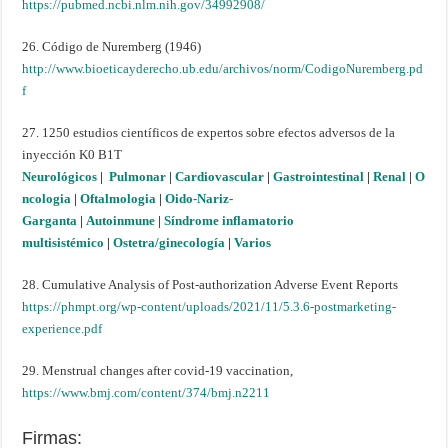
https://pubmed.ncbi.nlm.nih.gov/34992908/
26. Código de Nuremberg (1946)
http://www.bioeticayderecho.ub.edu/archivos/norm/CodigoNuremberg.pd
f
27. 1250 estudios científicos de expertos sobre efectos adversos de la
inyección K0 B1T
Neurológicos
|
Pulmonar
|
Cardiovascular
|
Gastrointestinal
|
Renal
|
O
ncologia
|
Oftalmologia
|
Oido-Nariz-
Garganta
|
Autoinmune
|
Síndrome inflamatorio
multisistémico
|
Ostetra/ginecología
|
Varios
28. Cumulative Analysis of Post-authorization Adverse Event Reports
https://phmpt.org/wp-content/uploads/2021/11/5.3.6-postmarketing-
experience.pdf
29. Menstrual changes after covid-19 vaccination,
https://www.bmj.com/content/374/bmj.n2211
Firmas: