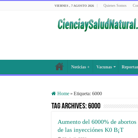
Quienes Somos
Con
VIERNES , 7 AGOSTO 2026
Noticias +
Vacunas
Reporta
Home
»
Etiqueta:
6000
Tag Archives:
6000
Aumento del 6000% de abortos 
de las inyecciónes K0 B¡T