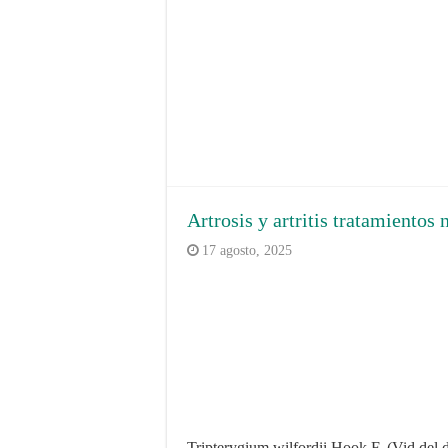
Artrosis y artritis tratamientos 
17 agosto, 2025
Tripterygium wilfordii Hook F, (Vid del