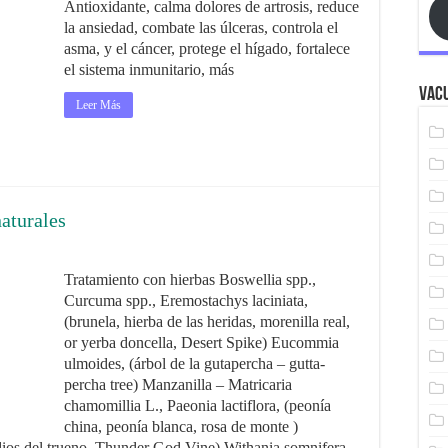
Antioxidante, calma dolores de artrosis, reduce
la ansiedad, combate las úlceras, controla el
asma, y el cáncer, protege el hígado, fortalece
el sistema inmunitario, más
Vacu
Leer Más
naturales
Tratamiento con hierbas Boswellia spp.,
Curcuma spp., Eremostachys laciniata,
(brunela, hierba de las heridas, morenilla real,
or yerba doncella, Desert Spike) Eucommia
ulmoides, (árbol de la gutapercha – gutta-
percha tree) Manzanilla – Matricaria
chamomillia L., Paeonia lactiflora, (peonía
china, peonía blanca, rosa de monte )
 dios del trueno, Thunder God Vine) Withania somnifera