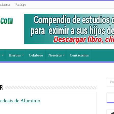
táctenos
Participe
r
Hierbas
Colabore
Nosotros
Contáctenos
ar
redosis de Aluminio