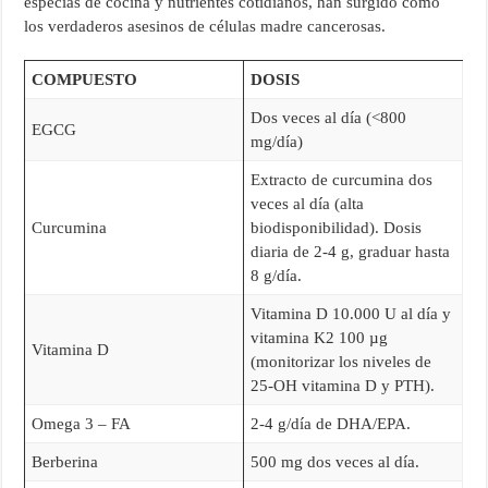
especias de cocina y nutrientes cotidianos, han surgido como
los verdaderos asesinos de células madre cancerosas.
COMPUESTO
DOSIS
Dos veces al día (<800
EGCG
mg/día)
Extracto de curcumina dos
veces al día (alta
Curcumina
biodisponibilidad). Dosis
diaria de 2-4 g, graduar hasta
8 g/día.
Vitamina D 10.000 U al día y
vitamina K2 100 µg
Vitamina D
(monitorizar los niveles de
25-OH vitamina D y PTH).
Omega 3 – FA
2-4 g/día de DHA/EPA.
Berberina
500 mg dos veces al día.