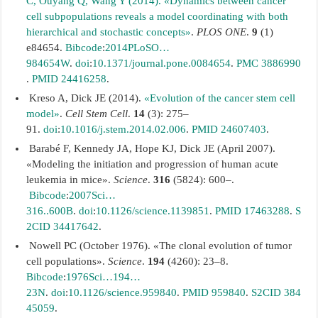
C, Ouyang Q, Wang Y (2014).
«Dynamics between cancer
cell subpopulations reveals a model coordinating with both
hierarchical and stochastic concepts»
.
PLOS ONE
.
9
(1)
e84654.
Bibcode
:
2014PLoSO…
984654W
.
doi
:
10.1371/journal.pone.0084654
.
PMC
3886990
.
PMID
24416258
.
Kreso A, Dick JE (2014).
«Evolution of the cancer stem cell
model»
.
Cell Stem Cell
.
14
(3): 275–
91.
doi
:
10.1016/j.stem.2014.02.006
.
PMID
24607403
.
Barabé F, Kennedy JA, Hope KJ, Dick JE (April 2007).
«Modeling the initiation and progression of human acute
leukemia in mice».
Science
.
316
(5824): 600–.
Bibcode
:
2007Sci…
316..600B
.
doi
:
10.1126/science.1139851
.
PMID
17463288
.
S
2CID
34417642
.
Nowell PC (October 1976). «The clonal evolution of tumor
cell populations».
Science
.
194
(4260): 23–8.
Bibcode
:
1976Sci…194…
23N
.
doi
:
10.1126/science.959840
.
PMID
959840
.
S2CID
384
45059
.