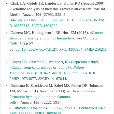
Clark EA, Golub TR, Lander ES, Hynes RO (August 2000).
«Genomic analysis of metastasis reveals an essential role for
RhoC».
Nature
.
406
(6795): 532–5.
Bibcode
:
2000Natur.406..532C
.
doi
:
10.1038/35020106
.
PMI
D
10952316
.
S2CID
4301092
.
Cabrera MC, Hollingsworth RE, Hurt EM (2015).
«Cancer
stem cell plasticity and tumor hierarchy»
.
World J Stem
Cells
.
7
(1): 27–
36.
doi
:
10.4252/wjsc.v7.i1.27
.
PMC
4300934
.
PMID
256211
03
.
Gupta PB, Chaffer CL, Weinberg RA (September 2009).
«Cancer stem cells: mirage or reality?».
Nature
Medicine
.
15
(9): 1010–2.
doi
:
10.1038/nm0909-1010
.
PMID
19734877
.
S2CID
14167044
.
Quintana E, Shackleton M, Sabel MS, Fullen DR, Johnson
TM, Morrison SJ (December 2008).
«Efficient tumour
formation by single human melanoma
cells»
.
Nature
.
456
(7222): 593–
8.
Bibcode
:
2008Natur.456..593Q
.
doi
:
10.1038/nature07567
.
PMC
2597380
.
PMID
19052619
.