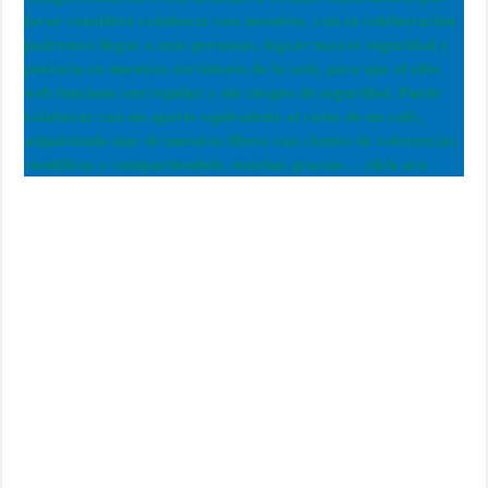
favor considere colaborar con nosotros, con su colaboración
podremos llegar a más personas, lograr mayor seguridad y
potencia en nuestros servidores de la web, para que el sitio
web funcione con rapidez y sin riesgos de seguridad. Puede
colaborar con un aporte equivalente al costo de un café,
adquiriendo uno de nuestros libros con cientos de referencias
científicas y compartiendolo, muchas gracias… click aca