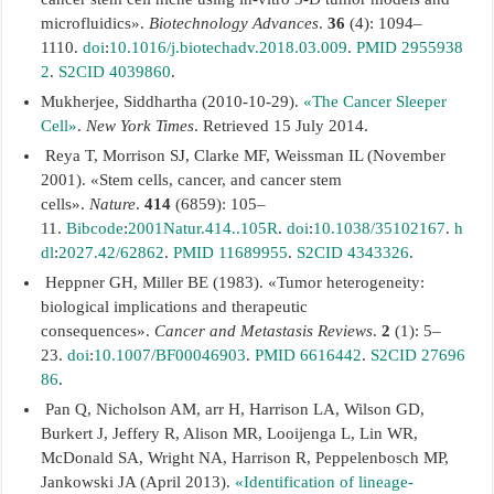
microfluidics».
Biotechnology Advances
.
36
(4): 1094–
1110.
doi
:
10.1016/j.biotechadv.2018.03.009
.
PMID
2955938
2
.
S2CID
4039860
.
Mukherjee, Siddhartha (2010-10-29).
«The Cancer Sleeper
Cell»
.
New York Times
. Retrieved 15 July 2014.
Reya T, Morrison SJ, Clarke MF, Weissman IL (November
2001). «Stem cells, cancer, and cancer stem
cells».
Nature
.
414
(6859): 105–
11.
Bibcode
:
2001Natur.414..105R
.
doi
:
10.1038/35102167
.
h
dl
:
2027.42/62862
.
PMID
11689955
.
S2CID
4343326
.
Heppner GH, Miller BE (1983). «Tumor heterogeneity:
biological implications and therapeutic
consequences».
Cancer and Metastasis Reviews
.
2
(1): 5–
23.
doi
:
10.1007/BF00046903
.
PMID
6616442
.
S2CID
27696
86
.
Pan Q, Nicholson AM, arr H, Harrison LA, Wilson GD,
Burkert J, Jeffery R, Alison MR, Looijenga L, Lin WR,
McDonald SA, Wright NA, Harrison R, Peppelenbosch MP,
Jankowski JA (April 2013).
«Identification of lineage-