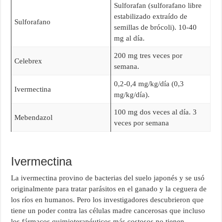
Sulforafan (sulforafano libre
estabilizado extraído de
Sulforafano
semillas de brócoli). 10-40
mg al día.
200 mg tres veces por
Celebrex
semana.
0,2-0,4 mg/kg/día (0,3
Ivermectina
mg/kg/día).
100 mg dos veces al día. 3
Mebendazol
veces por semana
Ivermectina
La ivermectina provino de bacterias del suelo japonés y se usó
originalmente para tratar parásitos en el ganado y la ceguera de
los ríos en humanos. Pero los investigadores descubrieron que
tiene un poder contra las células madre cancerosas que incluso
los fármacos quimioterapéuticos más costosos no tienen.