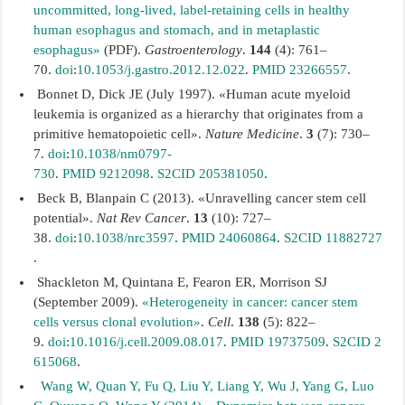
uncommitted, long-lived, label-retaining cells in healthy
human esophagus and stomach, and in metaplastic
esophagus»
(PDF).
Gastroenterology
.
144
(4): 761–
70.
doi
:
10.1053/j.gastro.2012.12.022
.
PMID
23266557
.
Bonnet D, Dick JE (July 1997). «Human acute myeloid
leukemia is organized as a hierarchy that originates from a
primitive hematopoietic cell».
Nature Medicine
.
3
(7): 730–
7.
doi
:
10.1038/nm0797-
730
.
PMID
9212098
.
S2CID
205381050
.
Beck B, Blanpain C (2013). «Unravelling cancer stem cell
potential».
Nat Rev Cancer
.
13
(10): 727–
38.
doi
:
10.1038/nrc3597
.
PMID
24060864
.
S2CID
11882727
.
Shackleton M, Quintana E, Fearon ER, Morrison SJ
(September 2009).
«Heterogeneity in cancer: cancer stem
cells versus clonal evolution»
.
Cell
.
138
(5): 822–
9.
doi
:
10.1016/j.cell.2009.08.017
.
PMID
19737509
.
S2CID
2
615068
.
Wang W, Quan Y, Fu Q, Liu Y, Liang Y, Wu J, Yang G, Luo