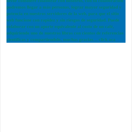
favor considere colaborar con nosotros, con su colaboración
podremos llegar a más personas, lograr mayor seguridad y
potencia en nuestros servidores de la web, para que el sitio
web funcione con rapidez y sin riesgos de seguridad. Puede
colaborar con un aporte equivalente al costo de un café,
adquiriendo uno de nuestros libros con cientos de referencias
científicas y compartiendolo, muchas gracias… click aca