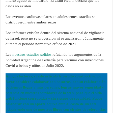
infarto agudo de miocardio. El Clalit Health declara que los
datos no existen.
Los eventos cardiovasculares en adolescentes israelíes se
distribuyeron entre ambos sexos.
Los informes existían dentro del sistema nacional de vigilancia
de Israel, pero no se procesaron ni se analizaron públicamente
durante el período normativo crítico de 2021.
Lea
nuestros estudios sólidos
refutando los argumentos de la
Sociedad Argentina de Pediatría para vacunar con inyecciones
Covid a bebes y niños en Julio 2022.
Amigos lectores, si este articulo le resultó constructivo, por
favor considere colaborar con nosotros, con su colaboración
podremos llegar a más personas, lograr mayor seguridad y
potencia en nuestros servidores de la web, para que el sitio
web funcione con rapidez y sin riesgos de seguridad. Puede
colaborar con un aporte equivalente al costo de un café,
adquiriendo uno de nuestros libros con cientos de referencias