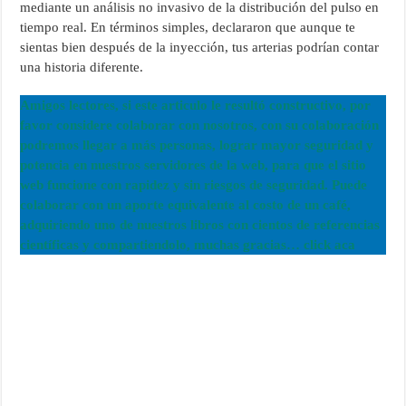
mediante un análisis no invasivo de la distribución del pulso en
tiempo real. En términos simples, declararon que aunque te
sientas bien después de la inyección, tus arterias podrían contar
una historia diferente.
Amigos lectores, si este articulo le resultó constructivo, por
favor considere colaborar con nosotros, con su colaboración
podremos llegar a más personas, lograr mayor seguridad y
potencia en nuestros servidores de la web, para que el sitio
web funcione con rapidez y sin riesgos de seguridad. Puede
colaborar con un aporte equivalente al costo de un café,
adquiriendo uno de nuestros libros con cientos de referencias
científicas y compartiendolo, muchas gracias… click aca