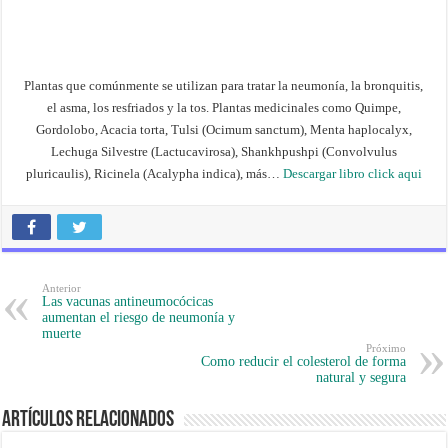
Plantas que comúnmente se utilizan para tratar la neumonía, la bronquitis,
el asma, los resfriados y la tos. Plantas medicinales como Quimpe,
Gordolobo, Acacia torta, Tulsi (Ocimum sanctum), Menta haplocalyx,
Lechuga Silvestre (Lactucavirosa), Shankhpushpi (Convolvulus
pluricaulis), Ricinela (Acalypha indica), más…
Descargar libro click aqui
Anterior
Las vacunas antineumocócicas
aumentan el riesgo de neumonía y
muerte
Próximo
Como reducir el colesterol de forma
natural y segura
Artículos Relacionados