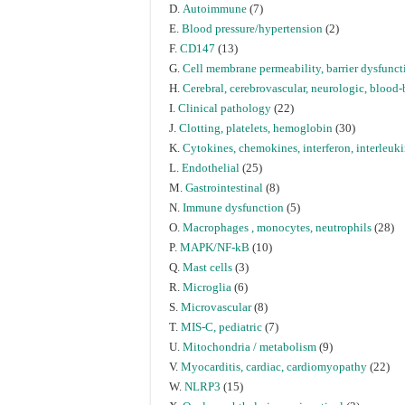
D.
Autoimmune
(7)
E.
Blood pressure/hypertension
(2)
F.
CD147
(13)
G.
Cell membrane permeability, barrier dysfunct
H.
Cerebral, cerebrovascular, neurologic, blood-b
I.
Clinical pathology
(22)
J.
Clotting, platelets, hemoglobin
(30)
K.
Cytokines, chemokines, interferon, interleuk
L.
Endothelial
(25)
M.
Gastrointestinal
(8)
N.
Immune dysfunction
(5)
O.
Macrophages , monocytes, neutrophils
(28)
P.
MAPK/NF-kB
(10)
Q.
Mast cells
(3)
R.
Microglia
(6)
S.
Microvascular
(8)
T.
MIS-C, pediatric
(7)
U.
Mitochondria / metabolism
(9)
V.
Myocarditis, cardiac, cardiomyopathy
(22)
W.
NLRP3
(15)