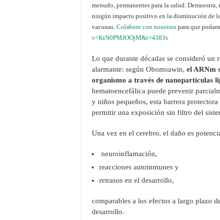
menudo, permanentes para la salud. Demuestra, m
ningún impacto positivo en la disminución de la
vacunas.
Colabore con nosotros
para que podamo
v=KtN0PMJOOjM&t=4383s
Lo que durante décadas se consideró un ri
alarmante: según Obomsawin,
el ARNm si
organismo a través de nanopartículas li
hematoencefálica puede prevenir parcialm
y niños pequeños, esta barrera protectora
permitir una exposición sin filtro del sist
Una vez en el cerebro, el daño es potenci
neuroinflamación,
reacciones autoinmunes y
retrasos en el desarrollo,
comparables a los efectos a largo plazo d
desarrollo.