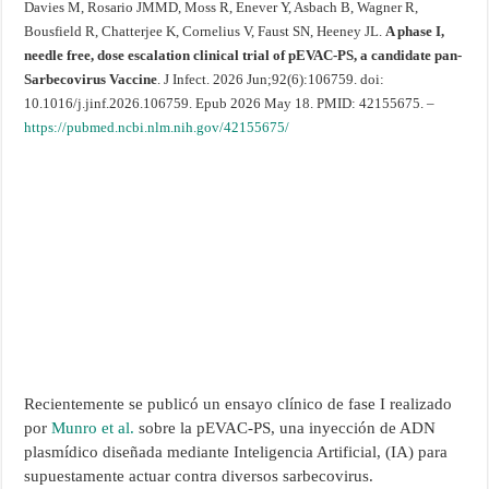
Davies M, Rosario JMMD, Moss R, Enever Y, Asbach B, Wagner R,
Bousfield R, Chatterjee K, Cornelius V, Faust SN, Heeney JL.
A phase I,
needle free, dose escalation clinical trial of pEVAC-PS, a candidate pan-
Sarbecovirus Vaccine
. J Infect. 2026 Jun;92(6):106759. doi:
10.1016/j.jinf.2026.106759. Epub 2026 May 18. PMID: 42155675. –
https://pubmed.ncbi.nlm.nih.gov/42155675/
Recientemente se publicó un ensayo clínico de fase I realizado
por
Munro et al.
sobre la pEVAC-PS, una inyección de ADN
plasmídico diseñada mediante Inteligencia Artificial, (IA) para
supuestamente actuar contra diversos sarbecovirus.