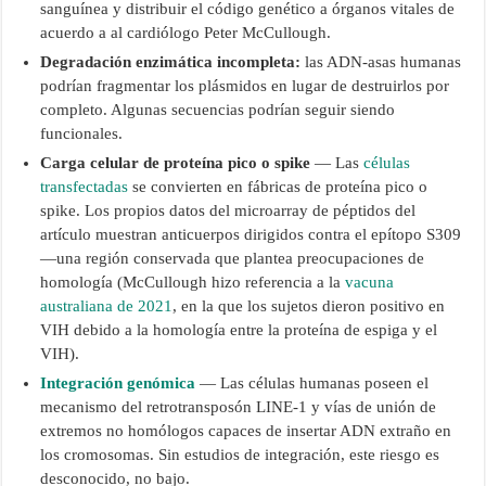
sanguínea y distribuir el código genético a órganos vitales de
acuerdo a al cardiólogo Peter McCullough.
Degradación enzimática incompleta:
las ADN-asas humanas
podrían fragmentar los plásmidos en lugar de destruirlos por
completo. Algunas secuencias podrían seguir siendo
funcionales.
Carga celular de proteína pico o spike
— Las
células
transfectadas
se convierten en fábricas de proteína pico o
spike. Los propios datos del microarray de péptidos del
artículo muestran anticuerpos dirigidos contra el epítopo S309
—una región conservada que plantea preocupaciones de
homología (McCullough hizo referencia a la
vacuna
australiana de 2021
, en la que los sujetos dieron positivo en
VIH debido a la homología entre la proteína de espiga y el
VIH).
Integración genómica
— Las células humanas poseen el
mecanismo del retrotransposón LINE-1 y vías de unión de
extremos no homólogos capaces de insertar ADN extraño en
los cromosomas. Sin estudios de integración, este riesgo es
desconocido, no bajo.