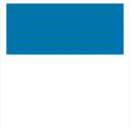
Amigos lectores, si este articulo le resultó constructivo, por
favor considere colaborar con nosotros, con su colaboración
podremos llegar a más personas, lograr mayor seguridad y
potencia en nuestros servidores de la web, para que el sitio
web funcione con rapidez y sin riesgos de seguridad. Puede
colaborar con un aporte equivalente al costo de un café,
adquiriendo uno de nuestros libros con cientos de referencias
científicas y compartiendolo, muchas gracias… click aca