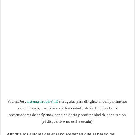
PharmaJet ,
sistema Tropis® ID
sin agujas para dirigirse al compartimento
intradérmico, que es rico en diversidad y densidad de células
presentadoras de antígenos, con una dosis y profundidad de penetración
(el dispositivo no está a escala).
Aunque los autores del ensayo sostienen que el riesgo de