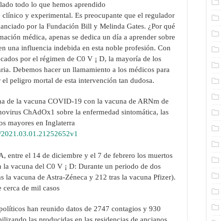
e lado todo lo que hemos aprendido
to clínico y experimental. Es preocupante que el regulador
nanciado por la Fundación Bill y Melinda Gates. ¿Por qué
rmación médica, apenas se dedica un día a aprender sobre
en una influencia indebida en esta noble profesión. Con
focados por el régimen de C0 V ¡ D, la mayoría de los
aria. Debemos hacer un llamamiento a los médicos para
el peligro mortal de esta intervención tan dudosa.
ana de la vacuna COVID-19 con la vacuna de ARNm de
novirus ChAdOx1 sobre la enfermedad sintomática, las
tos mayores en Inglaterra
01/2021.03.01.21252652v1
entre el 14 de diciembre y el 7 de febrero los muertos
on la vacuna del C0 V ¡ D: Durante un periodo de dos
 la vacuna de Astra-Zéneca y 212 tras la vacuna Pfizer).
e cerca de mil casos
 políticos han reunido datos de 2747 contagios y 930
bilizando las producidas en las residencias de ancianos