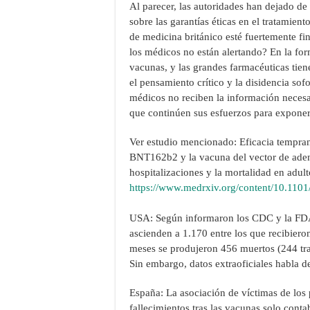
Al parecer, las autoridades han dejado d
sobre las garantías éticas en el tratamien
de medicina británico esté fuertemente fi
los médicos no están alertando? En la fo
vacunas, y las grandes farmacéuticas tien
el pensamiento crítico y la disidencia so
médicos no reciben la información neces
que continúen sus esfuerzos para exponer 
Ver estudio mencionado: Eficacia tempr
BNT162b2 y la vacuna del vector de ade
hospitalizaciones y la mortalidad en adul
https://www.medrxiv.org/content/10.11
USA: Según informaron los CDC y la FDA, 
ascienden a 1.170 entre los que recibier
meses se produjeron 456 muertos (244 tras
Sin embargo, datos extraoficiales habla d
España: La asociación de víctimas de los
fallecimientos tras las vacunas solo conta