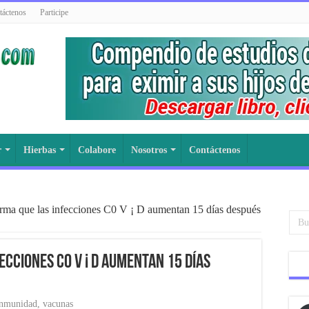
táctenos
Participe
r
Hierbas
Colabore
Nosotros
Contáctenos
irma que las infecciones C0 V ¡ D aumentan 15 días después
ecciones C0 V ¡ D aumentan 15 días
nmunidad
,
vacunas