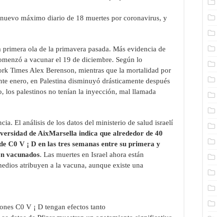
n nuevo máximo diario de 18 muertes por coronavirus, y
 primera ola de la primavera pasada. Más evidencia de
comenzó a vacunar el 19 de diciembre. Según lo
ork Times Alex Berenson, mientras que la mortalidad por
ante enero, en Palestina disminuyó drásticamente después
 los palestinos no tenían la inyección, mal llamada
a. El análisis de los datos del ministerio de salud israelí
versidad de AixMarsella indica que alrededor de 40
e C0 V ¡ D en las tres semanas entre su primera y
ron vacunados
. Las muertes en Israel ahora están
medios atribuyen a la vacuna, aunque existe una
iones C0 V ¡ D tengan efectos tanto