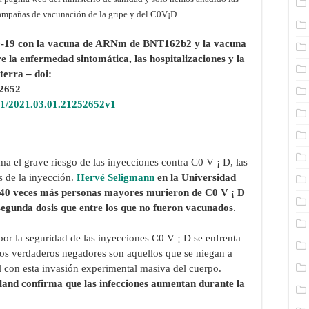
 campañas de vacunación de la gripe y del C0V¡D.
D-19 con la vacuna de ARNm de BNT162b2 y la vacuna
 la enfermedad sintomática, las hospitalizaciones y la
terra – doi:
52652
01/2021.03.01.21252652v1
ma el grave riesgo de las inyecciones contra C0 V ¡ D, las
s de la inyección.
Hervé Seligmann
en la Universidad
e 40 veces más personas mayores murieron de C0 V ¡ D
segunda dosis que entre los que no fueron vacunados
.
or la seguridad de las inyecciones C0 V ¡ D se enfrenta
los verdaderos negadores son aquellos que se niegan a
 con esta invasión experimental masiva del cuerpo.
land confirma que las infecciones aumentan durante la