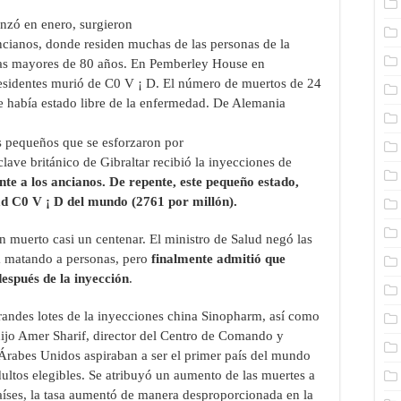
zó en enero, surgieron
ncianos, donde residen muchas de las personas de la
onas mayores de 80 años. En Pemberley House en
 residentes murió de C0 V ¡ D. El número de muertos de 24
e había estado libre de la enfermedad. De Alemania
es pequeños que se esforzaron por
lave británico de Gibraltar recibió la inyecciones de
nte a los ancianos. De repente, este pequeño estado,
ad C0 V ¡ D del mundo (2761 por millón).
 muerto casi un centenar. El ministro de Salud negó las
a matando a personas, pero
finalmente admitió que
espués de la inyección
.
andes lotes de la inyecciones china Sinopharm, así como
ijo Amer Sharif, director del Centro de Comando y
Árabes Unidos aspiraban a ser el primer país del mundo
ultos elegibles. Se atribuyó un aumento de las muertes a
aíses, la tasa aumentó de manera desproporcionada en la