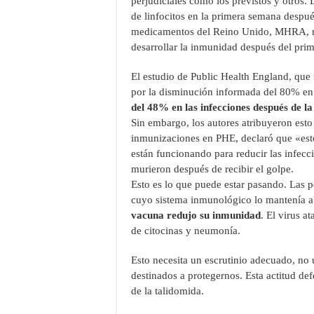
perjudiciales como los previstos y otros.
de linfocitos en la primera semana despué
medicamentos del Reino Unido, MHRA, re
desarrollar la inmunidad después del pri
El estudio de Public Health England, que
por la disminución informada del 80% en 
del 48% en las infecciones después de l
Sin embargo, los autores atribuyeron est
inmunizaciones en PHE, declaró que «esto
están funcionando para reducir las infecci
murieron después de recibir el golpe.
Esto es lo que puede estar pasando. Las p
cuyo sistema inmunológico lo mantenía a
vacuna redujo su inmunidad
. El virus 
de citocinas y neumonía.
Esto necesita un escrutinio adecuado, no
destinados a protegernos. Esta actitud de
de la talidomida.