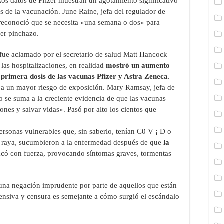
 Los datos de Pfizer muestran un agotamiento significativo
s de la vacunación. June Raine, jefa del regulador de
conoció que se necesita «una semana o dos» para
mer pinchazo.
 fue aclamado por el secretario de salud Matt Hancock
las hospitalizaciones, en realidad
mostró un aumento
a primera dosis de las vacunas Pfizer y Astra Zeneca
.
o a un mayor riesgo de exposición. Mary Ramsay, jefa de
 se suma a la creciente evidencia de que las vacunas
ones y salvar vidas». Pasó por alto los cientos que
ersonas vulnerables que, sin saberlo, tenían C0 V ¡ D o
 raya, sucumbieron a la enfermedad después de que
la
atacó con fuerza, provocando síntomas graves, tormentas
 una negación imprudente por parte de aquellos que están
fensiva y censura es semejante a cómo surgió el escándalo