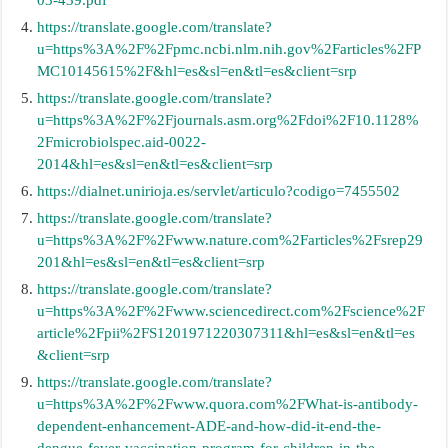
03-439.pdf
https://translate.google.com/translate?
u=https%3A%2F%2Fpmc.ncbi.nlm.nih.gov%2Farticles%2FP
MC10145615%2F&hl=es&sl=en&tl=es&client=srp
https://translate.google.com/translate?
u=https%3A%2F%2Fjournals.asm.org%2Fdoi%2F10.1128%
2Fmicrobiolspec.aid-0022-
2014&hl=es&sl=en&tl=es&client=srp
https://dialnet.unirioja.es/servlet/articulo?codigo=7455502
https://translate.google.com/translate?
u=https%3A%2F%2Fwww.nature.com%2Farticles%2Fsrep29
201&hl=es&sl=en&tl=es&client=srp
https://translate.google.com/translate?
u=https%3A%2F%2Fwww.sciencedirect.com%2Fscience%2F
article%2Fpii%2FS1201971220307311&hl=es&sl=en&tl=es
&client=srp
https://translate.google.com/translate?
u=https%3A%2F%2Fwww.quora.com%2FWhat-is-antibody-
dependent-enhancement-ADE-and-how-did-it-end-the-