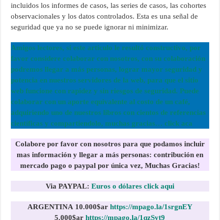
incluidos los informes de casos, las series de casos, las cohortes
observacionales y los datos controlados. Esta es una señal de
seguridad que ya no se puede ignorar ni minimizar.
Amigos lectores, si este articulo le resultó constructivo, por
favor considere colaborar con nosotros, con su colaboración
podremos llegar a más personas, lograr mayor seguridad y
potencia en nuestros servidores de la web, para que el sitio
web funcione con rapidez y sin riesgos de seguridad. Puede
colaborar con un aporte equivalente al costo de un café,
adquiriendo uno de nuestros libros con cientos de referencias
científicas y compartiendolo, muchas gracias… click aca
Colabore por favor con nosotros para que podamos incluir
mas información y llegar a más personas:
contribución en
mercado pago o paypal por única vez, Muchas Gracias!
Via PAYPAL:
Euros o dólares click aqui
ARGENTINA
10.000$ar
https://mpago.la/1srgnEY
5.000$ar
https://mpago.la/1qzSyt9