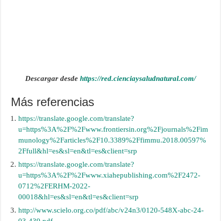
Descargar desde
https://red.cienciaysaludnatural.com/
Más referencias
https://translate.google.com/translate?
u=https%3A%2F%2Fwww.frontiersin.org%2Fjournals%2Fim
munology%2Farticles%2F10.3389%2Ffimmu.2018.00597%
2Ffull&hl=es&sl=en&tl=es&client=srp
https://translate.google.com/translate?
u=https%3A%2F%2Fwww.xiahepublishing.com%2F2472-
0712%2FERHM-2022-
00018&hl=es&sl=en&tl=es&client=srp
http://www.scielo.org.co/pdf/abc/v24n3/0120-548X-abc-24-