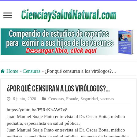
Home
»
Censuras
»
¿Por qué censuran a los virólogos?…
¿Por qué censuran a los virólogos?…
6 junio, 2020
Censuras
,
Fraude
,
Seguridad
,
vacunas
https://youtu.be/F5RrKhAW7v8
Juan Manuel Soaje Pinto entrevista al Dr. Oscar Botta, médico
pediatra, especialista en salud pública,
Juan Manuel Soaje Pinto entrevista al Dr. Oscar Botta, médico
pediatra, especialista en salud pública, respecto de la pretendida