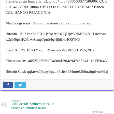
Transferencia bancaria: CBU: 0340337008100077586006 CUIT
23134172789 Titular CBU SOAJE PINTO, JUAN MA/ Banco
CBU BANCO PATAGONIA
Muchas gracias! Para donaciones con criptomonedas:
Bitcoin 1KJhVea5q7CH1Bfso2rDsCQUpvVdMFB281 Litecoin
LZpN6pHF241wrGmp7puS4qHjjdL6HQS7N3
Dash XpEWHR6XYx2nnRfwuvnkVs7BbR2UW3qNCe
Ethereum 0x14852F125509B490aE204c947fd7341913EF9a45
Bitcoin Cash qqknvs7jkmy3pza85shs33f4mtek60mafqnlvm69aj
Anterior
OMS decide políticas de salud
basada en estudios falsos
Próximo