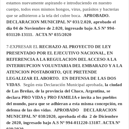
estamos nuevamente aspirando e introduciendo en nuestro
cuerpo, todos esos mismos hongos, virus, parásitos y bacterias
que se adhirieron a la tela del cubre boca.
APROBADO.
DECLARACION MUNICIPAL Nº 031/2.020, aprobado el
día 04 de Noviembre de 2.020, ingresado bajo A.S Nº 994-
031120-13111. ACTA Nº 035/2020
7-EXPRESAR EL
RECHAZO AL PROYECTO DE LEY
PRESENTADO POR EL EJECUTIVO NACIONAL, EN
REFERENCIA A LA REGULACION DEL ACCESO A LA
INTERRUPCION VOLUNTARIA DEL EMBARAZO Y A LA
ATENCION POSTABORTO, QUE PRETENDE
LEGALIZAR EL ABORTO. EN DEFENSA DE LAS DOS
VIDAS
. Según esta Declaración Municipal aprobada,
la ciudad
de Las Breñas, de la provincia del Chaco, Argentina, se
declara PRO VIDA y PRO FAMILIA e invita a los pueblos
del mundo, para que se adhieran a esta misma concepción, en
defensa de las dos vidas
.
APROBADO DECLARACION
MUNICIPAL Nº 038/2020, aprobada el día 2 de Diciembre
de 2020, ingresado bajo A.S Nº 994-011220-13187. ACTA Nº