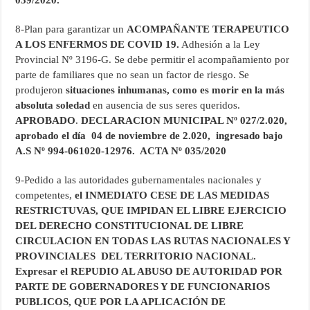
039/2020.
8-Plan para garantizar un
ACOMPAÑANTE TERAPEUTICO
A LOS ENFERMOS DE COVID 19.
Adhesión a la Ley
Provincial Nº 3196-G. Se debe permitir el acompañamiento por
parte de familiares que no sean un factor de riesgo. Se
produjeron
situaciones inhumanas, como
es morir en la más
absoluta soledad
en ausencia de sus seres queridos.
APROBADO
.
DECLARACION MUNICIPAL Nº 027/2.020,
aprobado el día 04 de noviembre de 2.020, ingresado bajo
A.S Nº 994-061020-12976. ACTA Nº 035/2020
9-Pedido a las autoridades gubernamentales nacionales y
competentes,
el INMEDIATO CESE DE LAS MEDIDAS
RESTRICTUVAS, QUE IMPIDAN EL LIBRE EJERCICIO
DEL DERECHO CONSTITUCIONAL DE
LIBRE
CIRCULACION EN TODAS LAS RUTAS NACIONALES Y
PROVINCIALES DEL TERRITORIO NACIONAL.
Expresar el REPUDIO AL ABUSO DE AUTORIDAD POR
PARTE DE GOBERNADORES Y DE FUNCIONARIOS
PUBLICOS, QUE POR LA APLICACIÓN DE