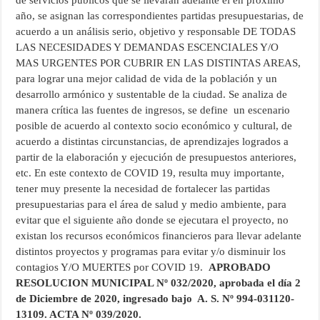
de servicios públicos que se llevaran adelante el en próximo
año, se asignan las correspondientes partidas presupuestarias, de
acuerdo a un análisis serio, objetivo y responsable DE TODAS
LAS NECESIDADES Y DEMANDAS ESCENCIALES Y/O
MAS URGENTES POR CUBRIR EN LAS DISTINTAS AREAS,
para lograr una mejor calidad de vida de la población y un
desarrollo armónico y sustentable de la ciudad. Se analiza de
manera crítica las fuentes de ingresos, se define un escenario
posible de acuerdo al contexto socio económico y cultural, de
acuerdo a distintas circunstancias, de aprendizajes logrados a
partir de la elaboración y ejecución de presupuestos anteriores,
etc. En este contexto de COVID 19, resulta muy importante,
tener muy presente la necesidad de fortalecer las partidas
presupuestarias para el área de salud y medio ambiente, para
evitar que el siguiente año donde se ejecutara el proyecto, no
existan los recursos económicos financieros para llevar adelante
distintos proyectos y programas para evitar y/o disminuir los
contagios Y/O MUERTES por COVID 19.
APROBADO
RESOLUCION MUNICIPAL Nº 032/2020, aprobada el día 2
de Diciembre de 2020, ingresado bajo A. S. Nº 994-031120-
13109. ACTA Nº 039/2020.