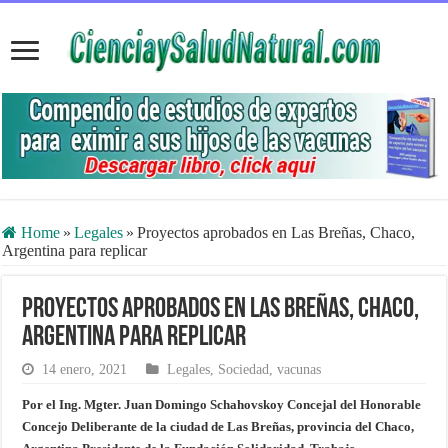
Home
»
Legales
»
Proyectos aprobados en Las Breñas, Chaco,
Argentina para replicar
Proyectos aprobados en Las Breñas, Chaco,
Argentina para replicar
14 enero, 2021
Legales
,
Sociedad
,
vacunas
Por el Ing. Mgter. Juan Domingo Schahovskoy Concejal del Honorable
Concejo Deliberante de la ciudad de Las Breñas, provincia del Chaco,