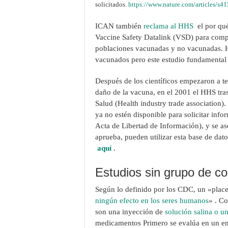
solicitados.
https://www.nature.com/articles/s
ICAN también
reclama al HHS
el por qué
Vaccine Safety Datalink (VSD) para compar
poblaciones vacunadas y no vacunadas. H
vacunados pero este estudio fundamental 
Después de los científicos empezaron a te
daño de la vacuna, en el 2001 el HHS tras
Salud (Health industry trade association)
ya no estén disponible para solicitar inf
Acta de Libertad de Información), y se as
aprueba, pueden utilizar esta base de dat
aquí
.
Estudios sin grupo de co
Según lo definido por los CDC, un «place
ningún efecto en los seres humanos
» . C
son una inyección de
solución salina o un
medicamentos Primero se evalúa en un ens