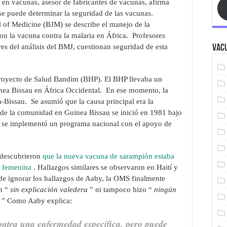
 en vacunas, asesor de fabricantes de vacunas, afirma
se puede determinar la seguridad de las vacunas.
l of Medicine (BJM) se describe el manejo de la
n la vacuna contra la malaria en África.
Profesores
res del análisis del BMJ, cuestionan seguridad de esta
Vacu
 Proyecto de Salud Bandim (BHP). El BHP llevaba un
nea Bissau en África Occidental. En ese momento, la
a-Bissau. Se asumió que la causa principal era la
 de la comunidad en Guinea Bissau se inició en 1981 bajo
, se implementó un programa nacional con el apoyo de
 descubrieron
que la nueva vacuna de sarampión estaba
d femenina
. Hallazgos similares se observaron en Haití y
de ignorar los hallazgos de Aaby, la OMS finalmente
ón “
sin explicación valedera
” ni tampoco hizo “
ningún
.
” Como Aaby explica:
ontra una enfermedad específica, pero puede