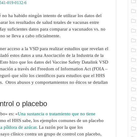
41541-019-0132-6
 no ha habido ningún intento de utilizar los datos del
ar los resultados de salud totales de vacunas entre
ay suficientes datos para comparar a vacunados vs. no
no se lleva a cabo oficialmente.
ner acceso a la VSD para realizar estudios que revelan el
ladó estos datos a una Asociación de la Industria de la
. Esto hizo que los datos del Vaccine Safety Datalink VSD
ormación a través del Freedom of Information Act (FOIA –
eguró que sólo los científicos para estudios que el HHS
os. Otros abusos y comportamientos no éticos se detallan
ntrol o placebo
bo» es: «
Una sustancia o tratamiento que no tiene
omo el HHS sabe, los ejemplos comunes de un placebo
a píldora de azúcar
. La razón por la que los
ayo clínico contra un grupo de control con placebo,