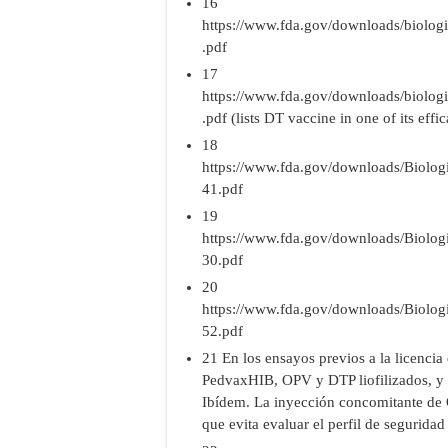
16
https://www.fda.gov/downloads/biolo
.pdf
17
https://www.fda.gov/downloads/biolo
.pdf (lists DT vaccine in one of its effi
18
https://www.fda.gov/downloads/Biolo
41.pdf
19
https://www.fda.gov/downloads/Biolo
30.pdf
20
https://www.fda.gov/downloads/Biolo
52.pdf
21 En los ensayos previos a la licencia
PedvaxHIB, OPV y DTP liofilizados, y 
Ibídem. La inyección concomitante de 
que evita evaluar el perfil de segurida