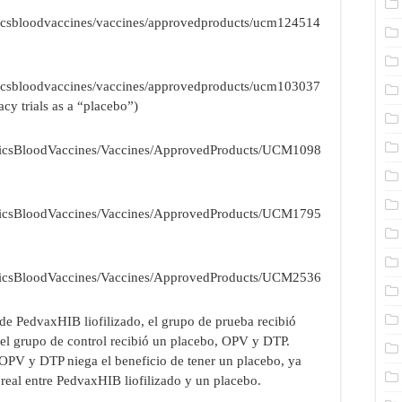
gicsbloodvaccines/vaccines/approvedproducts/ucm124514
gicsbloodvaccines/vaccines/approvedproducts/ucm103037
cacy trials as a “placebo”)
gicsBloodVaccines/Vaccines/ApprovedProducts/UCM1098
gicsBloodVaccines/Vaccines/ApprovedProducts/UCM1795
gicsBloodVaccines/Vaccines/ApprovedProducts/UCM2536
 de PedvaxHIB liofilizado, el grupo de prueba recibió
el grupo de control recibió un placebo, OPV y DTP.
OPV y DTP niega el beneficio de tener un placebo, ya
d real entre PedvaxHIB liofilizado y un placebo.