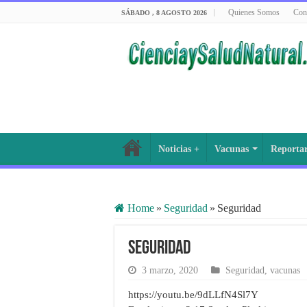
Quienes Somos
Con
SÁBADO , 8 AGOSTO 2026
Noticias +
Vacunas
Reporta
Home
»
Seguridad
»
Seguridad
Seguridad
3 marzo, 2020
Seguridad
,
vacunas
https://youtu.be/9dLLfN4Sl7Y