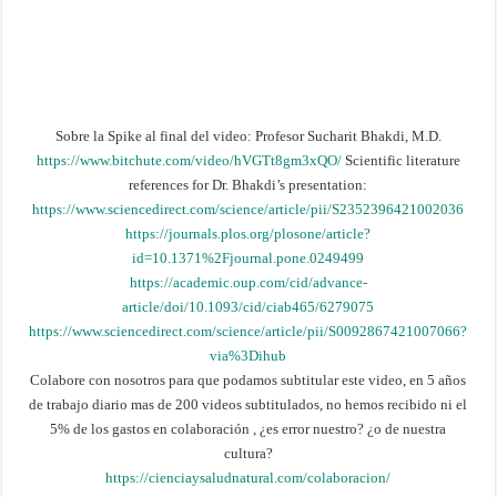
Sobre la Spike al final del video: Profesor Sucharit Bhakdi, M.D.
https://www.bitchute.com/video/hVGTt8gm3xQO/
⁣Scientific literature
references for Dr. Bhakdi’s presentation:
https://www.sciencedirect.com/science/article/pii/S2352396421002036
https://journals.plos.org/plosone/article?
id=10.1371%2Fjournal.pone.0249499
https://academic.oup.com/cid/advance-
article/doi/10.1093/cid/ciab465/6279075
https://www.sciencedirect.com/science/article/pii/S0092867421007066?
via%3Dihub
Colabore con nosotros para que podamos subtitular este video, en 5 años
de trabajo diario mas de 200 videos subtitulados, no hemos recibido ni el
5% de los gastos en colaboración , ¿es error nuestro? ¿o de nuestra
cultura?
https://cienciaysaludnatural.com/colaboracion/