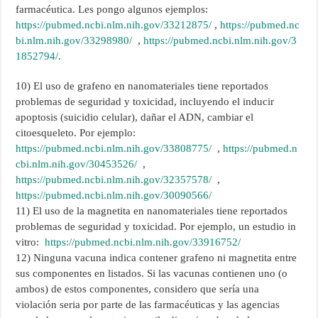
farmacéutica. Les pongo algunos ejemplos:
https://pubmed.ncbi.nlm.nih.gov/33212875/
,
https://pubmed.nc
bi.nlm.nih.gov/33298980/
,
https://pubmed.ncbi.nlm.nih.gov/3
1852794/
.
10) El uso de grafeno en nanomateriales tiene reportados
problemas de seguridad y toxicidad, incluyendo el inducir
apoptosis (suicidio celular), dañar el ADN, cambiar el
citoesqueleto. Por ejemplo:
https://pubmed.ncbi.nlm.nih.gov/33808775/
,
https://pubmed.n
cbi.nlm.nih.gov/30453526/
,
https://pubmed.ncbi.nlm.nih.gov/32357578/
,
https://pubmed.ncbi.nlm.nih.gov/30090566/
11) El uso de la magnetita en nanomateriales tiene reportados
problemas de seguridad y toxicidad. Por ejemplo, un estudio in
vitro:
https://pubmed.ncbi.nlm.nih.gov/33916752/
12) Ninguna vacuna indica contener grafeno ni magnetita entre
sus componentes en listados. Si las vacunas contienen uno (o
ambos) de estos componentes, considero que sería una
violación seria por parte de las farmacéuticas y las agencias