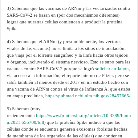
3) Sabemos que las vacunas de ARNm y las vectorizadas contra
SARS-CoV-2 se basan en (por dos mecanismos diferentes)
lograr que nuestras células comiencen a producir la proteína
Spike.
4) Sabemos que el ARNm (y presumiblemente, los vectores
virales de las vacunas) no se limita a los sitios de inoculación;
que viaja por el torrente sanguíneo y la linfa hacia otros tejidos
y órganos, incluyendo el sistema nervioso. Esto se supo para las
vacunas contra SARS-CoV-2 porque se logró
solicitar en Japón
,
vía acceso a la información, el reporte interno de Pfizer, pero se
sabía también al menos desde el 2017 en un estudio hecho con
una vacuna de ARNm contra el virus de Influenza A, que estaba
en etapa preclínica,
https://pubmed.ncbi.nlm.nih.gov/28457665/
5) Sabemos (muy
recientemente:
https://www.frontiersin.org/articles/10.3389/fimm
u.2021.656700/full
) que la proteína Spike induce a que las
células donde se encuentra generen exosomas (bolsitas hechas
de membrana de los organelos de las células) que contienen