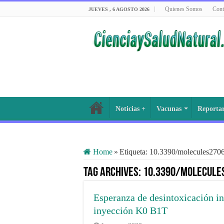
Quienes Somos
Cont
JUEVES , 6 AGOSTO 2026
Noticias +
Vacunas
Reporta
Home
»
Etiqueta:
10.3390/molecules270
Tag Archives:
10.3390/molecule
Esperanza de desintoxicación in
inyección K0 B1T