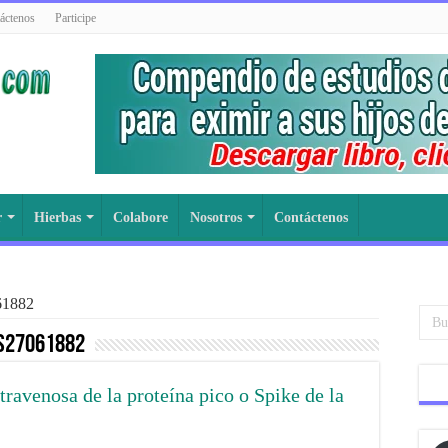
áctenos
Participe
r
Hierbas
Colabore
Nosotros
Contáctenos
61882
s27061882
travenosa de la proteína pico o Spike de la