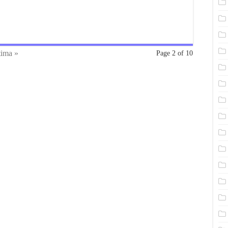
tima »
Page 2 of 10