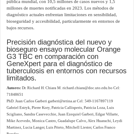
pública mundial, con 10,5 millones de casos nuevos y 1,5
millones de muertes notificadas en 2023. Los métodos de
diagnóstico actuales enfrentan limitaciones en sensibilidad,
bioseguridad y accesibilidad, particularmente en entornos de
bajos recursos.
Precisión diagnóstica del nuevo y
bioseguro ensayo molecular Orange
G3 TBC en comparación con
GeneXpert para el diagnóstico de
tuberculosis en entornos con recursos
limitados.
Autores:
Dr. Richard H. Chiara M. richard.chiara@doc.uto.edu.bo Cel:
71848651
PhD. Juan Carlos Garberi garberi@retina.ar Cel: 549-1167897119
Gabriel Estryk, Pierre Kory, Patricia Callisperis, Patricia Loza, Luis
Scigliano, Sandra Casevecchie, Juan Ezequiel Garberi, Edgar Villarte,
Mike Acevedo, Monica Castro, Guadalupe Calvo, Alex Huarachi, Leydi
Martinez, Lucia Langer, Luis Prieto, Mitchell Liester, Carlos Franco
Paredes.