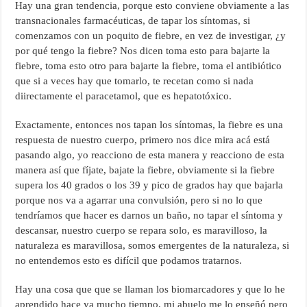
Hay una gran tendencia, porque esto conviene obviamente a las
transnacionales farmacéuticas, de tapar los síntomas, si
comenzamos con un poquito de fiebre, en vez de investigar, ¿y
por qué tengo la fiebre? Nos dicen toma esto para bajarte la
fiebre, toma esto otro para bajarte la fiebre, toma el antibiótico
que si a veces hay que tomarlo, te recetan como si nada
diirectamente el paracetamol, que es hepatotóxico.
Exactamente, entonces nos tapan los síntomas, la fiebre es una
respuesta de nuestro cuerpo, primero nos dice mira acá está
pasando algo, yo reacciono de esta manera y reacciono de esta
manera así que fíjate, bajate la fiebre, obviamente si la fiebre
supera los 40 grados o los 39 y pico de grados hay que bajarla
porque nos va a agarrar una convulsión, pero si no lo que
tendríamos que hacer es darnos un baño, no tapar el síntoma y
descansar, nuestro cuerpo se repara solo, es maravilloso, la
naturaleza es maravillosa, somos emergentes de la naturaleza, si
no entendemos esto es difícil que podamos tratarnos.
Hay una cosa que que se llaman los biomarcadores y que lo he
aprendido hace ya mucho tiempo, mi abuelo me lo enseñó pero