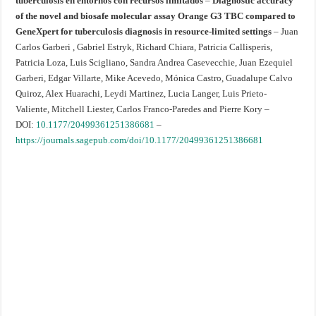
tuberculosis en entornos con recursos limitados
–
Diagnostic accuracy
of the novel and biosafe molecular assay Orange G3 TBC compared to
GeneXpert for tuberculosis diagnosis in resource-limited settings
– Juan
Carlos Garberi , Gabriel Estryk, Richard Chiara, Patricia Callisperis,
Patricia Loza, Luis Scigliano, Sandra Andrea Casevecchie, Juan Ezequiel
Garberi, Edgar Villarte, Mike Acevedo, Mónica Castro, Guadalupe Calvo
Quiroz, Alex Huarachi, Leydi Martinez, Lucia Langer, Luis Prieto-
Valiente, Mitchell Liester, Carlos Franco-Paredes and Pierre Kory –
DOI:
10.1177/20499361251386681
–
https://journals.sagepub.com/doi/10.1177/20499361251386681