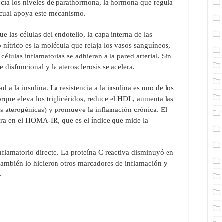
cía los niveles de parathormona, la hormona que regula
o cual apoya este mecanismo.
e las células del endotelio, la capa interna de las
o nítrico es la molécula que relaja los vasos sanguíneos,
 células inflamatorias se adhieran a la pared arterial. Sin
 disfuncional y la aterosclerosis se acelera.
d a la insulina. La resistencia a la insulina es uno de los
orque eleva los triglicéridos, reduce el HDL, aumenta las
s aterogénicas) y promueve la inflamación crónica. El
ra en el HOMA-IR, que es el índice que mide la
inflamatorio directo. La proteína C reactiva disminuyó en
 también lo hicieron otros marcadores de inflamación y
.