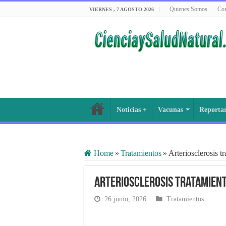
Quienes Somos
Con
VIERNES , 7 AGOSTO 2026
Noticias +
Vacunas
Reporta
Home
»
Tratamientos
»
Arteriosclerosis t
Arteriosclerosis tratamien
26 junio, 2026
Tratamientos