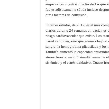
empeoraron mientras que las de los que s
fue estadísticamente sólida incluso despu
otros factores de confusión.
El tercer estudio, de 2017, es el más com
diarios durante 24 semanas en pacientes d
riesgo cardiovascular que existe. Los res
pared carotídea, sino que además bajó el co
sangre, la hemoglobina glicosilada y los 
También aumentó la capacidad antioxidante
aterosclerosis: mejoró simultáneamente el p
sistémica y el estrés oxidativo. Cuatro fre