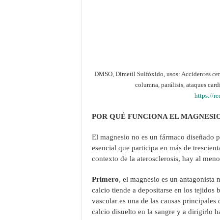
DMSO, Dimetíl Sulfóxido, usos: Accidentes cereb
columna, parálisis, ataques car
https://r
POR QUÉ FUNCIONA EL MAGNESIO
El magnesio no es un fármaco diseñado pa
esencial que participa en más de trescien
contexto de la aterosclerosis, hay al men
Primero
, el magnesio es un antagonista n
calcio tiende a depositarse en los tejidos 
vascular es una de las causas principales 
calcio disuelto en la sangre y a dirigirlo h