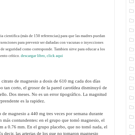
a cientifica (más de 150 referencias) para que las madres puedan
exenciones para prevenir ser dañadas con vacunas o inyecciones
os de seguridad como corresponde. Tambien sirve para educar a los
ento crítico.
descargar libro, click aqui
ó citrato de magnesio a dosis de 610 mg cada dos días
o tan corto, el grosor de la pared carotídea disminuyó de
ello. Dos meses. No es un error tipográfico. La magnitud
rprendente es la rapidez.
do de magnesio a 440 mg tres veces por semana durante
ron más contundentes: en el grupo que tomó magnesio, el
 mm a 0.76 mm. En el grupo placebo, que no tomó nada, el
decir, las arterias de los que no tomaron magnesio