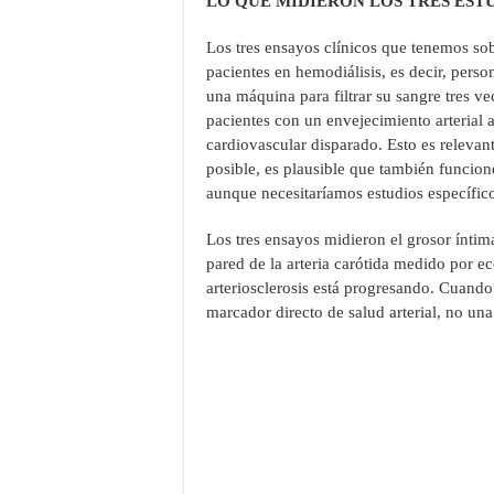
LO QUE MIDIERON LOS TRES EST
Los tres ensayos clínicos que tenemos sob
pacientes en hemodiálisis, es decir, pers
una máquina para filtrar su sangre tres v
pacientes con un envejecimiento arterial 
cardiovascular disparado. Esto es relevan
posible, es plausible que también funcio
aunque necesitaríamos estudios específic
Los tres ensayos midieron el grosor íntim
pared de la arteria carótida medido por e
arteriosclerosis está progresando. Cuando
marcador directo de salud arterial, no una