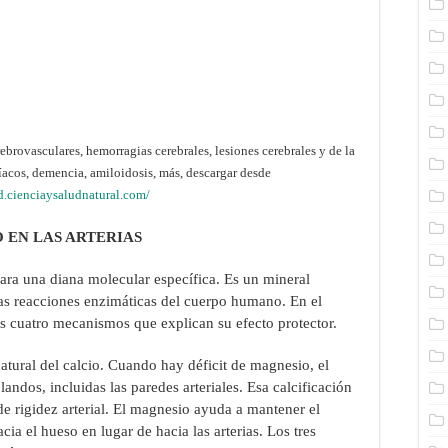
rovasculares, hemorragias cerebrales, lesiones cerebrales y de la
díacos, demencia, amiloidosis, más, descargar desde
ed.cienciaysaludnatural.com/
 EN LAS ARTERIAS
ra una diana molecular específica. Es un mineral
tas reacciones enzimáticas del cuerpo humano. En el
os cuatro mecanismos que explican su efecto protector.
atural del calcio. Cuando hay déficit de magnesio, el
blandos, incluidas las paredes arteriales. Esa calcificación
de rigidez arterial. El magnesio ayuda a mantener el
acia el hueso en lugar de hacia las arterias. Los tres