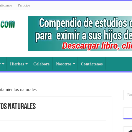
táctenos
Participe
r
Hierbas
Colabore
Nosotros
Contáctenos
ratamientos naturales
tos naturales