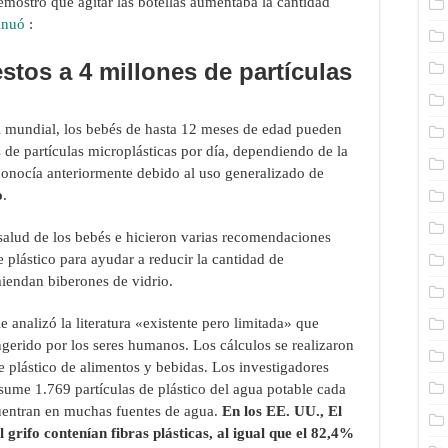
mostró que agitar las botellas aumentaba la cantidad
inuó
:
tos a 4 millones de partículas
l mundial, los bebés de hasta 12 meses de edad pueden
 de partículas microplásticas por día, dependiendo de la
econocía anteriormente debido al uso generalizado de
o
.
 salud de los bebés e hicieron varias recomendaciones
 plástico para ayudar a reducir la cantidad de
miendan biberones de vidrio.
 analizó la literatura «existente pero limitada» que
ngerido por los seres humanos. Los cálculos se realizaron
 plástico de alimentos y bebidas. Los investigadores
ume 1.769 partículas de plástico del agua potable cada
cuentran en muchas fuentes de agua.
En los EE. UU., El
grifo contenían fibras plásticas, al igual que el 82,4%