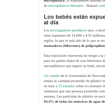
microplástico
. El experimento también de
de
microplásticos liberados
. Boland
cont
Los bebés están expues
al día
Los
investigadores predijeron
que, a nive
estar expuestos de 14.600 a 4.55 millones
región, lo que es más alto de lo que se r
mamaderas (biberones) de polipropilen
Esta exposición representa un riesgo a la
para los padres dejen de usar biberones de
microplásticos que ingiere su bebé, reco
Un estudio
de la Universidad de Newcastle
estima la cantidad promedio de plástico i
en base a
33 estudios
sobre el consumo de
estimaron que una persona promedio cons
semana. Las partículas de plástico se en
94,4% de todas las muestras de agua del 