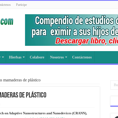
táctenos
Participe
r
Hierbas
Colabore
Nosotros
Contáctenos
as mamaderas de plástico
maderas de plástico
d
rch on Adaptive Nanostructures and Nanodevices (CRANN),