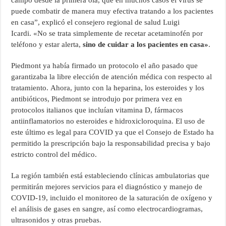
campo desde la primera ola, que en muchos casos el virus se
puede combatir de manera muy efectiva tratando a los pacientes
en casa”, explicó el consejero regional de salud Luigi
Icardi. «No se trata simplemente de recetar acetaminofén por
teléfono y estar alerta,
sino de cuidar a los pacientes en casa»
.
Piedmont ya había firmado un protocolo el año pasado que
garantizaba la libre elección de atención médica con respecto al
tratamiento. Ahora, junto con la heparina, los esteroides y los
antibióticos, Piedmont se introdujo por primera vez en
protocolos italianos que incluían vitamina D, fármacos
antiinflamatorios no esteroides e hidroxicloroquina. El uso de
este último es legal para COVID ya que el Consejo de Estado ha
permitido la prescripción bajo la responsabilidad precisa y bajo
estricto control del médico.
La región también está estableciendo clínicas ambulatorias que
permitirán mejores servicios para el diagnóstico y manejo de
COVID-19, incluido el monitoreo de la saturación de oxígeno y
el análisis de gases en sangre, así como electrocardiogramas,
ultrasonidos y otras pruebas.