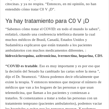
citocinas. y ya no respira. “Entonces, en mi opinión, no han
entendido cómo tratar C0 V ¡D”.
Ya hay tratamiento para C0 V ¡D
“Sabemos cómo tratar el COVID: en todo el mundo lo saben”,
enfatizó, citando una conferencia telefónica durante la cual
muchos médicos de Brasil, Canadá, Estados Unidos y
Sudamérica explicaron que están tratando a los pacientes
ambulatorios con muchos medicamentos diferentes. :
hidroxicloroquina, azitromicina, ivermectina, heparina, CDS
.
“COVID es tratable
. Eso es muy importante y es por eso que
la decisión del Senado ha cambiado las cartas sobre la mesa ”,
dijo el Dr. Stramezzi. “Ahora podemos decir oficialmente que
existe la terapia. Y entonces tenemos que mejorar el número de
médicos que van a los hogares de las personas o que usan
telemedicina, que llaman a los pacientes y comienzan a
tratarlos. Si comenzamos a tratar a todas las personas con un
tratamiento temprano (pacientes ambulatorios), podemos vaciar
los hospitales y evitar que las personas mueran. Y podemos