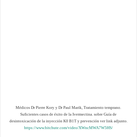
Médicos Dr Pierre Kory y Dr Paul Marik, Tratamiento temprano.
Suficientes casos de éxito de la Ivermectina. sobre Guía de
desintoxicación de la inyección K0 B1T y prevención ver link adjunto.
https://www.bitchute.com/video/XWncMWA7W5HS/