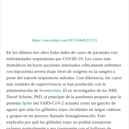
https://www.mdpi.com/2673-8449/2/3/15
En los últimos tres años hubo miles de casos de pacientes con
enfermedades respiratorias por COVID-19. Los casos más
dramáticos incluyen pacientes internados críticamente enfermos
con hipoxemia severa (bajo nivel de oxígeno en la sangre) a
pesar del soporte respiratorio máximo. Con diferencia, los casos
más notables de supervivencia se han producido con la
administración de
Ivermectina
. El ex investigador de los NIH,
David Scheim, PhD, al principio de la pandemia propuso que la
proteína
Spike
del SARS-CoV-2 actuaba como un gancho de
agarre que unía los glóbulos rojos circulantes en largas cadenas
y grupos en un proceso llamado hemaglutinación. Esto
explicaba por qué los glóbulos rojos no podían transportar
oxígeno normalmente y era congruente con el hallazgo de