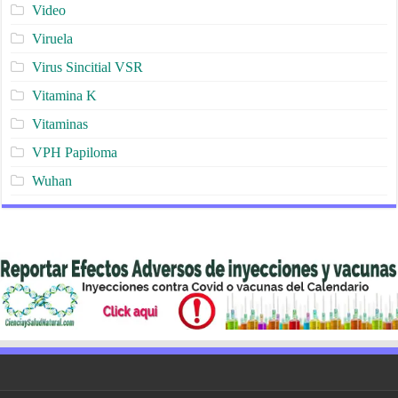
Video
Viruela
Virus Sincitial VSR
Vitamina K
Vitaminas
VPH Papiloma
Wuhan