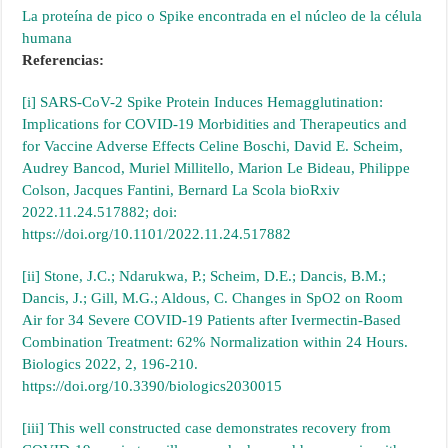
La proteína de pico o Spike encontrada en el núcleo de la célula
humana
Referencias:
[i]
SARS-CoV-2 Spike Protein Induces Hemagglutination:
Implications for COVID-19 Morbidities and Therapeutics and
for Vaccine Adverse Effects Celine Boschi, David E. Scheim,
Audrey Bancod, Muriel Millitello, Marion Le Bideau, Philippe
Colson, Jacques Fantini, Bernard La Scola bioRxiv
2022.11.24.517882; doi:
https://doi.org/10.1101/2022.11.24.517882
[ii]
Stone, J.C.; Ndarukwa, P.; Scheim, D.E.; Dancis, B.M.;
Dancis, J.; Gill, M.G.; Aldous, C. Changes in SpO2 on Room
Air for 34 Severe COVID-19 Patients after Ivermectin-Based
Combination Treatment: 62% Normalization within 24 Hours.
Biologics 2022, 2, 196-210.
https://doi.org/10.3390/biologics2030015
[iii]
This well constructed case demonstrates recovery from