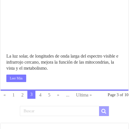
La luz solar, de longitudes de onda larga del espectro visible e
infrarrojo cercano, mejora la función de las mitocondrias, la
vista y el metabolismo.
Leer Más
3
«
1
2
4
5
»
...
Ultima »
Page 3 of 10