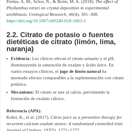
Freitas, A. M., Schor, N., & Boim, M. A. (2018).
The effect of
Phyllanthus niruri on crystal deposition in experimental
urolithiasis.
Urological Research, 46
(4), 301–308.
https://doi.org/10.1007/s00240-018-1063-5
2.2. Citrato de potasio o fuentes
dietéticas de citrato (limón, lima,
naranja)
Evidencia:
Los cítricos elevan el citrato urinario y el pH,
disminuyendo la saturación de oxalato y ácido úrico. En
varios ensayos clínicos, el
jugo de limón natural
ha
mostrado efectos comparables a la suplementación con citrato
potásico.
Mecanismo:
El citrato se une al calcio, previniendo la
formación de oxalato cálcico.
Referencia (APA):
Kohri, K., et al. (2017).
Citrus juice as a preventive therapy for
recurrent calcium oxalate stones: A randomized controlled trial.
Journal of Urology, 197
(5), 1271–1277.