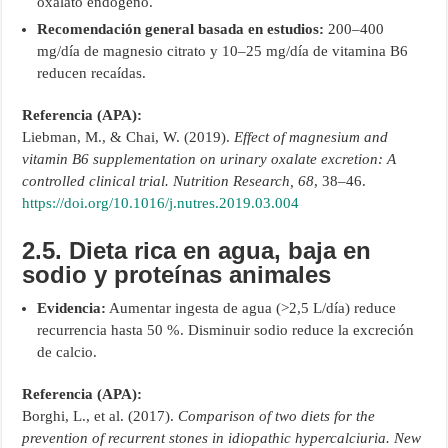
oxalato endógeno.
Recomendación general basada en estudios:
200–400
mg/día de magnesio citrato y 10–25 mg/día de vitamina B6
reducen recaídas.
Referencia (APA):
Liebman, M., & Chai, W. (2019).
Effect of magnesium and
vitamin B6 supplementation on urinary oxalate excretion: A
controlled clinical trial.
Nutrition Research, 68
, 38–46.
https://doi.org/10.1016/j.nutres.2019.03.004
2.5. Dieta rica en agua, baja en
sodio y proteínas animales
Evidencia:
Aumentar ingesta de agua (>2,5 L/día) reduce
recurrencia hasta 50 %. Disminuir sodio reduce la excreción
de calcio.
Referencia (APA):
Borghi, L., et al. (2017).
Comparison of two diets for the
prevention of recurrent stones in idiopathic hypercalciuria.
New