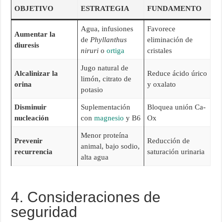
OBJETIVO
ESTRATEGIA
FUNDAMENTO
Agua, infusiones
Favorece
Aumentar la
de
Phyllanthus
eliminación de
diuresis
niruri
o
ortiga
cristales
Jugo natural de
Alcalinizar la
Reduce ácido úrico
limón, citrato de
orina
y oxalato
potasio
Disminuir
Suplementación
Bloquea unión Ca-
nucleación
con
magnesio
y B6
Ox
Menor proteína
Prevenir
Reducción de
animal, bajo sodio,
recurrencia
saturación urinaria
alta agua
4. Consideraciones de
seguridad