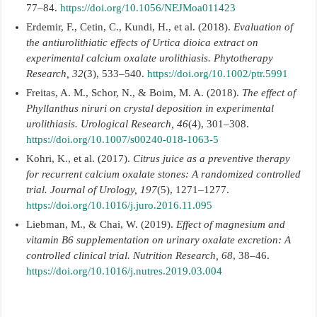
77–84.
https://doi.org/10.1056/NEJMoa011423
Erdemir, F., Cetin, C., Kundi, H., et al. (2018).
Evaluation of
the antiurolithiatic effects of Urtica dioica extract on
experimental calcium oxalate urolithiasis.
Phytotherapy
Research, 32
(3), 533–540.
https://doi.org/10.1002/ptr.5991
Freitas, A. M., Schor, N., & Boim, M. A. (2018).
The effect of
Phyllanthus niruri on crystal deposition in experimental
urolithiasis.
Urological Research, 46
(4), 301–308.
https://doi.org/10.1007/s00240-018-1063-5
Kohri, K., et al. (2017).
Citrus juice as a preventive therapy
for recurrent calcium oxalate stones: A randomized controlled
trial.
Journal of Urology, 197
(5), 1271–1277.
https://doi.org/10.1016/j.juro.2016.11.095
Liebman, M., & Chai, W. (2019).
Effect of magnesium and
vitamin B6 supplementation on urinary oxalate excretion: A
controlled clinical trial.
Nutrition Research, 68
, 38–46.
https://doi.org/10.1016/j.nutres.2019.03.004