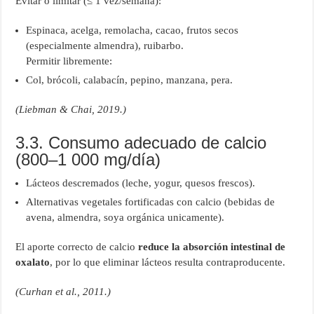
Evitar o limitar (≤ 1 vez/semana):
Espinaca, acelga, remolacha, cacao, frutos secos
(especialmente almendra), ruibarbo.
Permitir libremente:
Col, brócoli, calabacín, pepino, manzana, pera.
(Liebman & Chai, 2019.)
3.3. Consumo adecuado de calcio
(800–1 000 mg/día)
Lácteos descremados (leche, yogur, quesos frescos).
Alternativas vegetales fortificadas con calcio (bebidas de
avena, almendra, soya orgánica unicamente).
El aporte correcto de calcio
reduce la absorción intestinal de
oxalato
, por lo que eliminar lácteos resulta contraproducente.
(Curhan et al., 2011.)