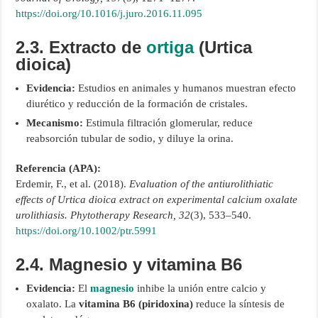
https://doi.org/10.1016/j.juro.2016.11.095
2.3. Extracto de
ortiga
(Urtica
dioica)
Evidencia:
Estudios en animales y humanos muestran efecto
diurético y reducción de la formación de cristales.
Mecanismo:
Estimula filtración glomerular, reduce
reabsorción tubular de sodio, y diluye la orina.
Referencia (APA):
Erdemir, F., et al. (2018).
Evaluation of the antiurolithiatic
effects of Urtica dioica extract on experimental calcium oxalate
urolithiasis.
Phytotherapy Research, 32
(3), 533–540.
https://doi.org/10.1002/ptr.5991
2.4. Magnesio y vitamina B6
Evidencia:
El
magnesio
inhibe la unión entre calcio y
oxalato. La
vitamina B6 (piridoxina)
reduce la síntesis de