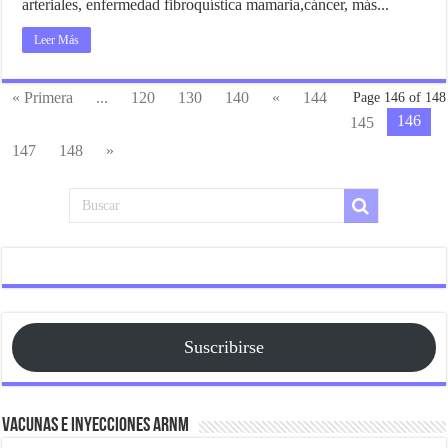
arteriales, enfermedad fibroquística mamaria,cáncer, más...
Leer Más
« Primera
...
120
130
140
«
144
Page 146 of 148
146
145
147
148
»
Suscribirse
Vacunas e Inyecciones ARNm