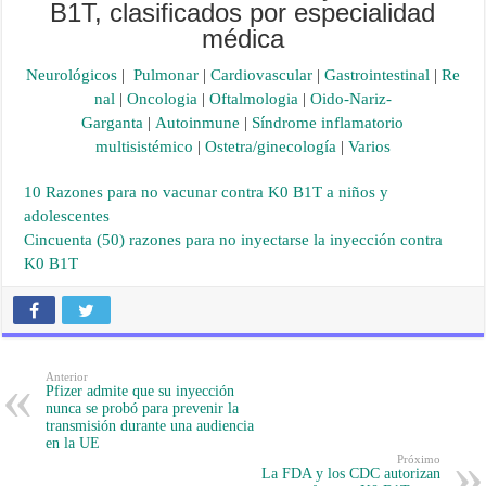
B1T, clasificados por especialidad
médica
Neurológicos
|
Pulmonar
|
Cardiovascular
|
Gastrointestinal
|
Re
nal
|
Oncologia
|
Oftalmologia
|
Oido-Nariz-
Garganta
|
Autoinmune
|
Síndrome inflamatorio
multisistémico
|
Ostetra/ginecología
|
Varios
10 Razones para no vacunar contra K0 B1T a niños y
adolescentes
Cincuenta (50) razones para no inyectarse la inyección contra
K0 B1T
Anterior
Pfizer admite que su inyección
nunca se probó para prevenir la
transmisión durante una audiencia
en la UE
Próximo
La FDA y los CDC autorizan