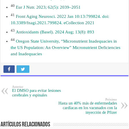
40
Eur J Nutr. 2023; 62(5): 2039–2051
41
Front Aging Neurosci. 2022 Jan 10:13:799824. doi:
10.3389/fnagi.2021.799824. eCollection 2021
43
Antioxidants (Basel). 2024 Aug; 13(8): 893
44
Oregon State University, “Micronutrient Inadequacies in
the US Population: An Overview” Micronutrient Deficiencies
and Inadequacies
Anterior
El DMSO para evitar lesiones
cerebrales y espinales
Próximo
Hasta un 40% más de enfermedades
cardíacas en los vacunados con la
inyección de Pfizer
Artículos Relacionados