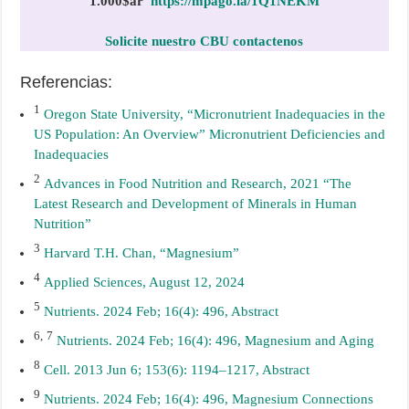
1.000$
ar
https://mpago.la/1Q1NEKM
Solicite nuestro CBU contactenos
Referencias:
1
Oregon State University, “Micronutrient Inadequacies in the
US Population: An Overview” Micronutrient Deficiencies and
Inadequacies
2
Advances in Food Nutrition and Research, 2021 “The
Latest Research and Development of Minerals in Human
Nutrition”
3
Harvard T.H. Chan, “Magnesium”
4
Applied Sciences, August 12, 2024
5
Nutrients. 2024 Feb; 16(4): 496, Abstract
6,
7
Nutrients. 2024 Feb; 16(4): 496, Magnesium and Aging
8
Cell. 2013 Jun 6; 153(6): 1194–1217, Abstract
9
Nutrients. 2024 Feb; 16(4): 496, Magnesium Connections