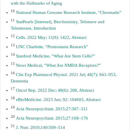
with the Hallmarks of Aging
10
National Human Genome Research Institute, “Chromatin”
11
StatPearls [Internet], Biochemistry, Telomere and
Telomerase, Introduction
12
Cells. 2022 May; 11(9): 1422, Abstract
13
UNC Charlotte, “Proteostasis Research”
14
Stanford Medicine, “What Are Stem Cells?”
15
News Medical, “What Are NMDA Receptors?”
16
Clin Exp Pharmacol Physiol. 2021 Jul; 48(7): 943–953,
Dementia
17
Oncol Rep. 2022 Dec; 48(6): 208, Abstract
18
eBioMedicine. 2023 Jun; 92: 104603, Abstract
19
Acta Neuropsychiatr. 2015;27:307–311
20
Acta Neuropsychiatr. 2015;27:168–176
21
J. Nutr. 2010;140:509–514