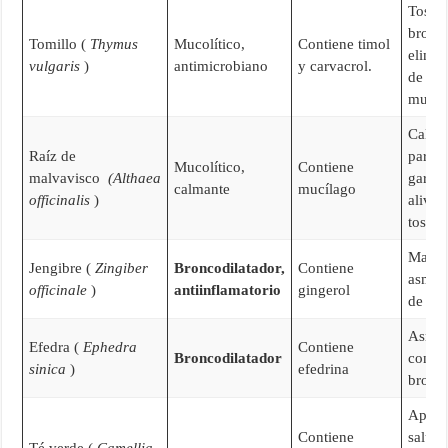
Tos,
bronqu
Tomillo (
Thymus
Mucolítico,
Contiene timol
elimi
vulgaris
)
antimicrobiano
y carvacrol.
de
mucos
Calma
Raíz de
para l
Mucolítico,
Contiene
malvavisco
(Althaea
gargan
calmante
mucílago
officinalis
)
alivio
tos.
Manej
Jengibre (
Zingiber
Broncodilatador,
Contiene
asma, 
officinale
)
antiinflamatorio
gingerol
de la 
Asma
Efedra (
Ephedra
Contiene
Broncodilatador
conge
sinica
)
efedrina
bronq
Apoyo
Contiene
salud