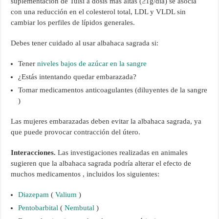
suplementación de Tulsi a dosis más altas (≥1g/día) se asocia
con una reducción en el colesterol total, LDL y VLDL sin
cambiar los perfiles de lípidos generales.
Debes tener cuidado al usar albahaca sagrada si:
Tener
niveles bajos de azúcar en la sangre
¿Estás intentando quedar embarazada?
Tomar medicamentos anticoagulantes (diluyentes de la sangre
)
Las mujeres embarazadas deben evitar la albahaca sagrada, ya
que puede provocar contracción del útero.
Interacciones.
Las investigaciones realizadas en animales
sugieren que la albahaca sagrada podría alterar el efecto de
muchos medicamentos , incluidos los siguientes:
Diazepam
(
Valium
)
Pentobarbital
(
Nembutal
)