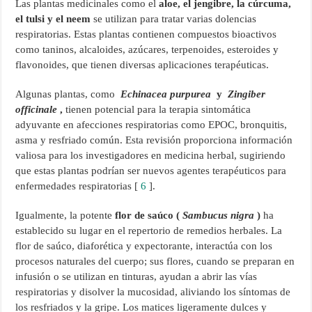
Las plantas medicinales como el
aloe, el jengibre, la cúrcuma,
el tulsi y el neem
se utilizan para tratar varias dolencias
respiratorias. Estas plantas contienen compuestos bioactivos
como taninos, alcaloides, azúcares, terpenoides, esteroides y
flavonoides, que tienen diversas aplicaciones terapéuticas.
Algunas plantas, como
Echinacea purpurea
y
Zingiber
officinale
,
tienen potencial para la terapia sintomática
adyuvante en afecciones respiratorias como EPOC, bronquitis,
asma y resfriado común. Esta revisión proporciona información
valiosa para los investigadores en medicina herbal, sugiriendo
que estas plantas podrían ser nuevos agentes terapéuticos para
enfermedades respiratorias [
6
].
Igualmente, la potente
flor de saúco (
Sambucus nigra
)
ha
establecido su lugar en el repertorio de remedios herbales. La
flor de saúco, diaforética y expectorante, interactúa con los
procesos naturales del cuerpo; sus flores, cuando se preparan en
infusión o se utilizan en tinturas, ayudan a abrir las vías
respiratorias y disolver la mucosidad, aliviando los síntomas de
los resfriados y la gripe. Los matices ligeramente dulces y