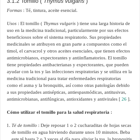
3.1.2 Tomillo (
Thymus vulgaris
)
Formas
: Té, tintura, aceite esencial.
Usos
: El tomillo (
Thymus vulgaris
) tiene una larga historia de
uso en la medicina tradicional, particularmente por sus efectos
beneficiosos sobre el sistema respiratorio. Sus propiedades
medicinales se atribuyen en gran parte a compuestos como el
timol, el carvacrol y otros aceites esenciales, que tienen efectos
antimicrobianos, expectorantes y antiinflamatorios. El tomillo
tiene propiedades antibacterianas y expectorantes, que pueden
ayudar con la tos y las infecciones respiratorias y se utiliza en la
medicina tradicional para tratar enfermedades respiratorias
como el asma y la bronquitis, así como otras patologías debido
a sus propiedades antisépticas, antiespasmódicas, antitusivas,
antimicrobianas, antifúngicas, antioxidantes y antivirales [
26
].
Cómo utilizar el tomillo para la salud respiratoria :
Té de tomillo
: Deje reposar 1 o 2 cucharaditas de hojas secas
de tomillo en agua hirviendo durante unos 10 minutos. Beba
este té hasta 2 o 3 veces al día para aliviar la tos, la bronquitis