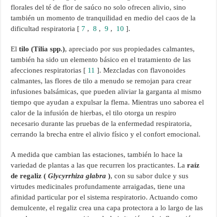
florales del té de flor de saúco no solo ofrecen alivio, sino
también un momento de tranquilidad en medio del caos de la
dificultad respiratoria [
7
,
8
,
9
,
10
].
El
tilo (Tilia spp.)
, apreciado por sus propiedades calmantes,
también ha sido un elemento básico en el tratamiento de las
afecciones respiratorias [
11
]. Mezcladas con flavonoides
calmantes, las flores de tilo a menudo se remojan para crear
infusiones balsámicas, que pueden aliviar la garganta al mismo
tiempo que ayudan a expulsar la flema. Mientras uno saborea el
calor de la infusión de hierbas, el tilo otorga un respiro
necesario durante las pruebas de la enfermedad respiratoria,
cerrando la brecha entre el alivio físico y el confort emocional.
A medida que cambian las estaciones, también lo hace la
variedad de plantas a las que recurren los practicantes. La
raíz
de regaliz (
Glycyrrhiza glabra
)
, con su sabor dulce y sus
virtudes medicinales profundamente arraigadas, tiene una
afinidad particular por el sistema respiratorio. Actuando como
demulcente, el regaliz crea una capa protectora a lo largo de las