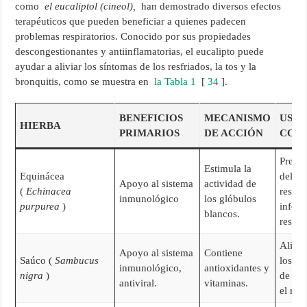
como
el eucaliptol (cineol),
han demostrado diversos efectos
terapéuticos que pueden beneficiar a quienes padecen
problemas respiratorios. Conocido por sus propiedades
descongestionantes y antiinflamatorias, el eucalipto puede
ayudar a aliviar los síntomas de los resfriados, la tos y la
bronquitis, como se muestra en
la Tabla 1
[
34
].
BENEFICIOS
MECANISMO
USOS
HIERBA
PRIMARIOS
DE ACCIÓN
COM
Preve
Estimula la
Equinácea
del
Apoyo al sistema
actividad de
(
Echinacea
resfri
inmunológico
los glóbulos
purpurea
)
infecc
blancos.
respir
Alivio
Apoyo al sistema
Contiene
Saúco (
Sambucus
los sí
inmunológico,
antioxidantes y
nigra
)
de la 
antiviral.
vitaminas.
el res