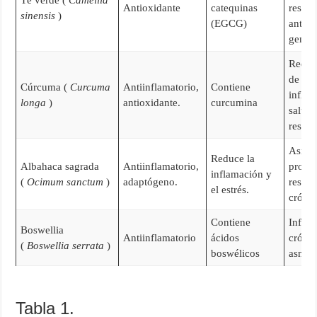
Té verde (
Camellia
Antioxidante
catequinas
respir
sinensis
)
(EGCG)
antiox
genera
Reduc
de la
Cúrcuma (
Curcuma
Antiinflamatorio,
Contiene
inflam
longa
)
antioxidante.
curcumina
salud
respir
Asma
Reduce la
Albahaca sagrada
Antiinflamatorio,
probl
inflamación y
(
Ocimum sanctum
)
adaptógeno.
respir
el estrés.
crónic
Contiene
Infla
Boswellia
Antiinflamatorio
ácidos
crónic
(
Boswellia serrata
)
boswélicos
asma.
Tabla 1.