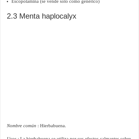
Escopolamina (se vende solo como genérico)
2.3 Menta haplocalyx
Nombre común
: Hierbabuena.
Usos
: La hierbabuena se utiliza por sus efectos calmantes sobre