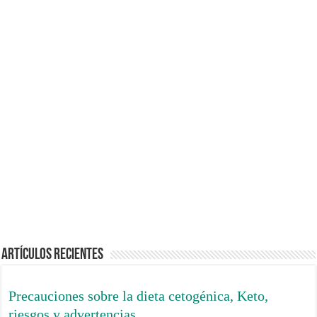
menores por funcionarios de Olavarría
Evidencia de que la
Instituciones reguladoras
inyección COVID
y expertos capturados
generó más riesgos
por intereses ajenos a la
graves que supuestos
salud publica
beneficios
La vacuna contra
Un gran número de casos
sarampión, SRP,
de tos ferina y
aplicada en el primer
sarampión se produjeron
año de vida, no reduce
entre los vacunados
hospitalizaciones
Artículos Recientes
Precauciones sobre la dieta cetogénica, Keto,
riesgos y advertencias