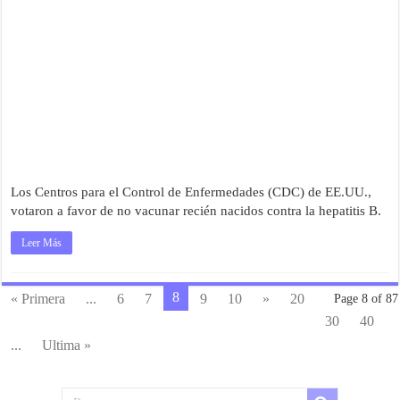
Los Centros para el Control de Enfermedades (CDC) de EE.UU.,
votaron a favor de no vacunar recién nacidos contra la hepatitis B.
Leer Más
8
« Primera
...
6
7
9
10
»
20
Page 8 of 87
30
40
...
Ultima »