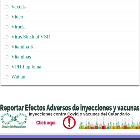
Vaxelis
Video
Viruela
Virus Sincitial VSR
Vitamina K
Vitaminas
VPH Papiloma
Wuhan