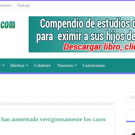
táctenos
Participe
r
Hierbas
Colabore
Nosotros
Contáctenos
T han aumentado vertiginosamente los casos