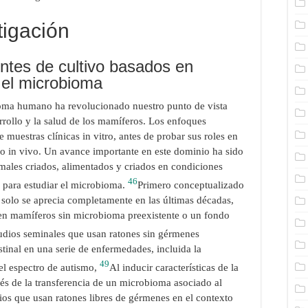
tigación
tes de cultivo basados ​​en
 el microbioma
ioma humano ha revolucionado nuestro punto de vista
arrollo y la salud de los mamíferos. Los enfoques
e muestras clínicas in vitro, antes de probar sus roles en
o o in vivo. Un avance importante en este dominio ha sido
imales criados, alimentados y criados en condiciones
46
l para estudiar el microbioma.
Primero conceptualizado
 solo se aprecia completamente en las últimas décadas,
 en mamíferos sin microbioma preexistente o un fondo
udios seminales que usan ratones sin gérmenes
tinal en una serie de enfermedades, incluida la
49
del espectro de autismo,
Al inducir características de la
s de la transferencia de un microbioma asociado al
os que usan ratones libres de gérmenes en el contexto