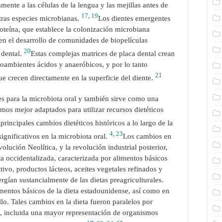
mente a las células de la lengua y las mejillas antes de
17
,
19
tras especies microbianas.
Los dientes emergentes
oteína, que establece la colonización microbiana
en el desarrollo de comunidades de biopelículas
20
 dental.
Estas complejas matrices de placa dental crean
ambientes ácidos y anaeróbicos, y por lo tanto
21
ue crecen directamente en la superficie del diente.
es para la microbiota oral y también sirve como una
smos mejor adaptados para utilizar recursos dietéticos
principales cambios dietéticos históricos a lo largo de la
4
,
23
nificativos en la microbiota oral.
Los cambios en
volución Neolítica, y la revolución industrial posterior,
ta occidentalizada, caracterizada por alimentos básicos
ivo, productos lácteos, aceites vegetales refinados y
ergían sustancialmente de las dietas preagriculturales.
mentos básicos de la dieta estadounidense, así como en
lo. Tales cambios en la dieta fueron paralelos por
l, incluida una mayor representación de organismos