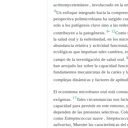
actinomycetemitans
, involucrado en la e
9
Un enfoque integrado hacia la comprens
perspectiva polimicrobiana ha surgido co
solo a los patógenos clave sino a las red
9
–
12
contribuyen a la patogénesis.
Como t
la salud oral y la enfermedad, en los mi
abundancia relativa y actividad funcional
ecológicas que impulsan tales cambios, es
campo de la investigación de salud oral.
han arrojado luz sobre la capacidad funci
fundamentos mecanicistas de la caries y l
complejas dinámicas y factores de aptitu
El ecosistema microbiano oral está const
17
exógenas.
Tales circunstancias son fact
capacidad para persistir en este entorno, 
dependen de las presiones selectivas. Col
como
Estreptococcus suave
,
Streptococc
salivarius,
Muestre las características de