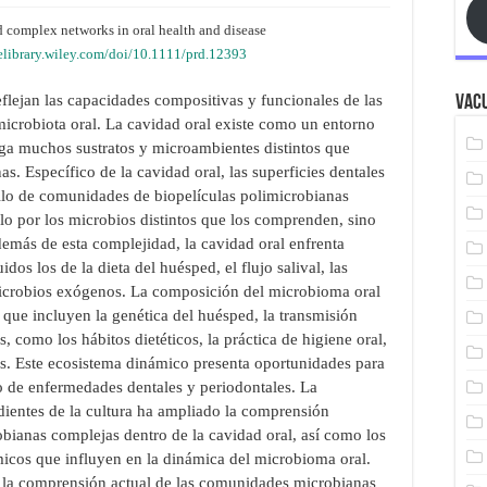
 complex networks in oral health and disease
nelibrary.wiley.com/doi/10.1111/prd.12393
flejan las capacidades compositivas y funcionales de las
Vacu
 microbiota oral. La cavidad oral existe como un entorno
ga muchos sustratos y microambientes distintos que
. Específico de la cavidad oral, las superficies dentales
ollo de comunidades de biopelículas polimicrobianas
lo por los microbios distintos que los comprenden, sino
emás de esta complejidad, la cavidad oral enfrenta
dos los de la dieta del huésped, el flujo salival, las
microbios exógenos. La composición del microbioma oral
s que incluyen la genética del huésped, la transmisión
, como los hábitos dietéticos, la práctica de higiene oral,
os. Este ecosistema dinámico presenta oportunidades para
lo de enfermedades dentales y periodontales. La
dientes de la cultura ha ampliado la comprensión
bianas complejas dentro de la cavidad oral, así como los
micos que influyen en la dinámica del microbioma oral.
y la comprensión actual de las comunidades microbianas