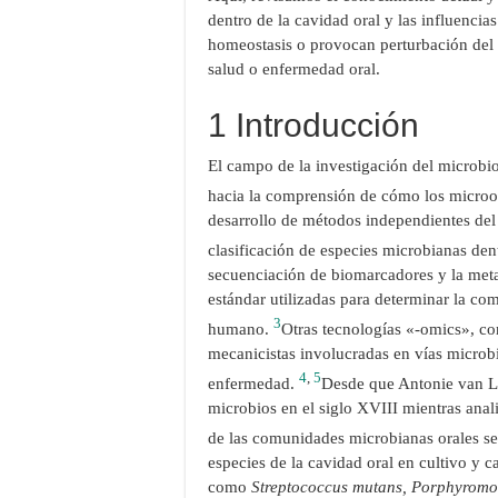
dentro de la cavidad oral y las influencia
homeostasis o provocan perturbación del 
salud o enfermedad oral.
1 Introducción
El campo de la investigación del microb
hacia la comprensión de cómo los microor
desarrollo de métodos independientes del
clasificación de especies microbianas de
secuenciación de biomarcadores y la met
estándar utilizadas para determinar la c
3
humano.
Otras tecnologías «-omics», c
mecanicistas involucradas en vías microbi
4
,
5
enfermedad.
Desde que Antonie van L
microbios en el siglo XVIII mientras anal
de las comunidades microbianas orales s
especies de la cavidad oral en cultivo y c
como
Streptococcus mutans, Porphyromon