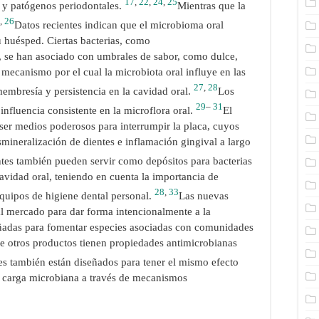
17
,
22
,
24
,
25
o y patógenos periodontales.
Mientras que la
,
26
Datos recientes indican que el microbioma oral
su huésped. Ciertas bacterias, como
, se han asociado con umbrales de sabor, como dulce,
mecanismo por el cual la microbiota oral influye en las
27
,
28
membresía y persistencia en la cavidad oral.
Los
29
–
31
 influencia consistente en la microflora oral.
El
n ser medios poderosos para interrumpir la placa, cuyos
mineralización de dientes e inflamación gingival a largo
ntes también pueden servir como depósitos para bacterias
avidad oral, teniendo en cuenta la importancia de
28
,
33
quipos de higiene dental personal.
Las nuevas
al mercado para dar forma intencionalmente a la
señadas para fomentar especies asociadas con comunidades
ue otros productos tienen propiedades antimicrobianas
s también están diseñados para tener el mismo efecto
la carga microbiana a través de mecanismos