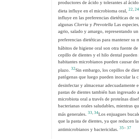
productores de ácido y tolerantes al ácid
22
,
24
dieta influye en el microbioma oral,
influye en las preferencias dietéticas de 
algunas
Clorria
y
Prevotella
Las especies
agrio, salado y amargo, representando un 
preferencias dietéticas para mantener su 
hábitos de higiene oral son otra fuente de
cepillo de dientes y el hilo dental puede
habitantes microbianos pueden causar des
32
plazo.
Sin embargo, los cepillos de die
patógenas que luego pueden inocular la c
desinfectar y almacenar adecuadamente e
pastas de dientes también han ingresado 
microbiota oral a través de proteínas di
bacterianas orales saludables, mientras q
33
,
34
más generales.
Los enjuagues bucale
que la pasta de dientes, ya que reducen 
35
–
37
antimicrobianos y bactericidas.