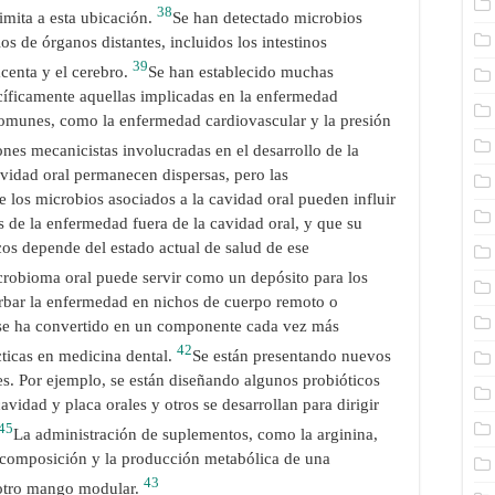
38
limita a esta ubicación.
Se han detectado microbios
os de órganos distantes, incluidos los intestinos
39
acenta y el cerebro.
Se han establecido muchas
ecíficamente aquellas implicadas en la enfermedad
 comunes, como la enfermedad cardiovascular y la presión
nes mecanicistas involucradas en el desarrollo de la
avidad oral permanecen dispersas, pero las
 los microbios asociados a la cavidad oral pueden influir
s de la enfermedad fuera de la cavidad oral, y que su
icos depende del estado actual de salud de ese
crobioma oral puede servir como un depósito para los
rbar la enfermedad en nichos de cuerpo remoto o
 se ha convertido en un componente cada vez más
42
ticas en medicina dental.
Se están presentando nuevos
. Por ejemplo, se están diseñando algunos probióticos
avidad y placa orales y otros se desarrollan para dirigir
45
La administración de suplementos, como la arginina,
 composición y la producción metabólica de una
43
 otro mango modular.