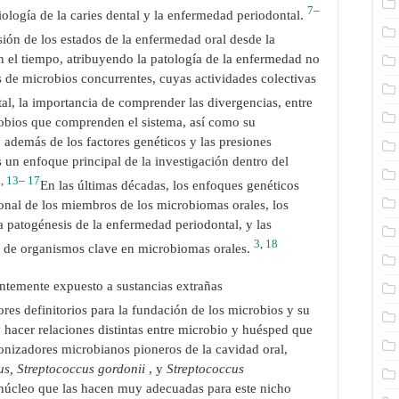
7
–
tiología de la caries dental y la enfermedad periodontal.
ión de los estados de la enfermedad oral desde la
n el tiempo, atribuyendo la patología de la enfermedad no
es de microbios concurrentes, cuyas actividades colectivas
al, la importancia de comprender las divergencias, entre
crobios que comprenden el sistema, así como su
, además de los factores genéticos y las presiones
 un enfoque principal de la investigación dentro del
9
,
13
–
17
En las últimas décadas, los enfoques genéticos
onal de los miembros de los microbiomas orales, los
a patogénesis de la enfermedad periodontal, y las
3
,
18
d de organismos clave en microbiomas orales.
antemente expuesto a sustancias extrañas
ores definitorios para la fundación de los microbios y su
y hacer relaciones distintas entre microbio y huésped que
onizadores microbianos pioneros de la cavidad oral,
us, Streptococcus gordonii
, y
Streptococcus
l núcleo que las hacen muy adecuadas para este nicho