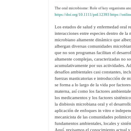
The oral microbiome: Role of key organisms and
https://doi.org/10.1111/prd.12393
https://onli
Los estados de salud y enfermedad oral re
interacciones entre especies dentro de la
microbiano altamente dinámico que alber
albergan diversas comunidades microbianas
que no son programas facilitan el desarr
altamente complejas, caracterizadas no so
acumulativamente por sus actividades. Ad
desafíos ambientales casi constantes, inclui
fuerzas masticatorias e introducción de 
se forma a lo largo de la vida por factore
materna, así como los factores ambientales
los medicamentos y los factores sistémic
la disbiosis microbiana oral y el desarrol
aplicación de enfoques in vitro e indepen
mecanicista de las comunidades polimicro
fundamentos ambientales, locales y sisté
Aquí, revisamos el conocimiento actual 