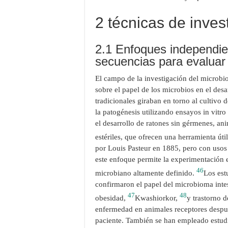
2 técnicas de inves
2.1 Enfoques independien
secuencias para evaluar
El campo de la investigación del microb
sobre el papel de los microbios en el des
tradicionales giraban en torno al cultivo d
la patogénesis utilizando ensayos in vitr
el desarrollo de ratones sin gérmenes, an
estériles, que ofrecen una herramienta úti
por Louis Pasteur en 1885, pero con usos
este enfoque permite la experimentación
46
microbiano altamente definido.
Los est
confirmaron el papel del microbioma intes
47
48
obesidad,
Kwashiorkor,
y trastorno 
enfermedad en animales receptores despué
paciente. También se han empleado estudi