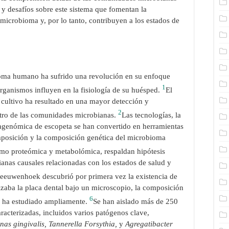
s y desafíos sobre este sistema que fomentan la
microbioma y, por lo tanto, contribuyen a los estados de
ioma humano ha sufrido una revolución en su enfoque
1
ganismos influyen en la fisiología de su huésped.
El
 cultivo ha resultado en una mayor detección y
2
ntro de las comunidades microbianas.
Las tecnologías, la
agenómica de escopeta se han convertido en herramientas
omposición y la composición genética del microbioma
omo proteómica y metabolómica, respaldan hipótesis
anas causales relacionadas con los estados de salud y
eeuwenhoek descubrió por primera vez la existencia de
izaba la placa dental bajo un microscopio, la composición
6
e ha estudiado ampliamente.
Se han aislado más de 250
aracterizadas, incluidos varios patógenos clave,
as gingivalis, Tannerella Forsythia,
y
Agregatibacter