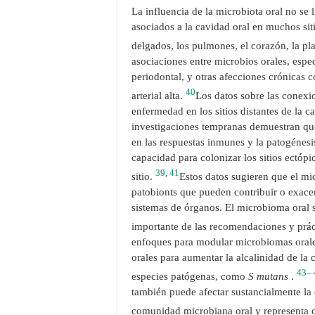
La influencia de la microbiota oral no se 
asociados a la cavidad oral en muchos siti
delgados, los pulmones, el corazón, la pl
asociaciones entre microbios orales, esp
periodontal, y otras afecciones crónicas
40
arterial alta.
Los datos sobre las conexio
enfermedad en los sitios distantes de la c
investigaciones tempranas demuestran que
en las respuestas inmunes y la patogénesi
capacidad para colonizar los sitios ectóp
39
,
41
sitio.
Estos datos sugieren que el mi
patobionts que pueden contribuir o exace
sistemas de órganos. El microbioma oral
importante de las recomendaciones y prác
enfoques para modular microbiomas orales
orales para aumentar la alcalinidad de la c
43
–
especies patógenas, como
S mutans
.
también puede afectar sustancialmente la
comunidad microbiana oral y representa