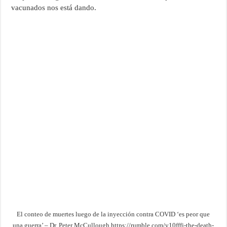
vacunados nos está dando.
El conteo de muertes luego de la inyección contra COVID ‘es peor que
una guerra’ – Dr. Peter McCullough https://rumble.com/v10fffj-the-death-