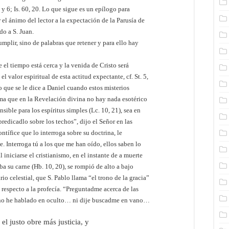
4 y 6; Is. 60, 20. Lo que sigue es un epílogo para
 el ánimo del lector a la expectación de la Parusía de
do a S. Juan.
plir, sino de palabras que retener y para ello hay
e el tiempo está cerca y la venida de Cristo será
l valor espiritual de esta actitud expectante, cf. St. 5,
 lo que se le dice a Daniel cuando estos misterios
rma que en la Revelación divina no hay nada esotérico
sible para los espíritus simples (Lc. 10, 21), sea en
predicadlo sobre los techos”, dijo el Señor en las
ontífice que lo interroga sobre su doctrina, le
 Interroga tú a los que me han oído, ellos saben lo
iniciarse el cristianismo, en el instante de a muerte
a su carne (Hb. 10, 20), se rompió de alto a bajo
io celestial, que S. Pablo llama “el trono de la gracia”
respecto a la profecía. “Preguntadme acerca de las
Yo no he hablado en oculto… ni dije buscadme en vano…
el justo obre más justicia, y