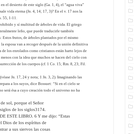
en el desierto de este siglo (Ga. 1, 4), el “agua viva”
 sale vida eterna (Jn. 4, 14; 17, 3)? En el v. 17 nos la
. 55, 1-11.
ohibido y sí multitud de árboles de vida. El griego
iteralmente leño, que puede traducirle también
s: Estos frutos, de árboles plantados por el mismo
 y la esposa van a recoger después de la unión definitiva
 de los enrolados como cristianos están harto lejos de
 y menos con la idea que muchos se hacen del cielo con
urrección de los cuerpos (cf. 1 Co. 15; Rm. 8, 23; Fil.
(véase Jn. 17, 24 y nota; 1 Jn. 3, 2). Imaginando las
repara a los suyos, dice Bossuet: “Si en el cielo se
no será ésa a cuyo creación todo el universo no ha
 de sol, porque el Señor
 siglos de los siglos3174.
ESTE LIBRO. 6 Y me dijo: “Estas
el Dios de los espíritus de
trar a sus siervos las cosas