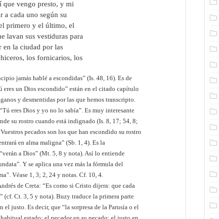
í que vengo presto, y mi
r a cada uno según su
l primero y el último, el
ue lavan sus vestiduras para
r en la ciudad por las
iceros, los fornicarios, los
ncipio jamás hablé a escondidas” (Is. 48, 16). Es de
Tú eres un Dios escondido” están en el citado capítulo
 paganos y desmentidas por las que hemos transcripto.
 “Tú eres Dios y yo no lo sabía”. Es muy interesante
de su rostro cuando está indignado (Is. 8, 17; 54, 8;
: “Vuestros pecados son los que han escondido su rostro
entrará en alma maligna” (Sb. 1, 4). Es la
verán a Dios” (Mt. 5, 8 y nota). Así lo entiende
undata”. Y se aplica una vez más la fórmula del
”. Véase 1, 3; 2, 24 y notas. Cf. 10, 4.
Andrés de Creta: “Es como si Cristo dijera: que cada
 (cf. Ct. 3, 5 y nota). Buzy traduce la primera parte
 el justo. Es decir, que “la sorpresa de la Parusía o el
 habitual estado: el pecador en su pecado; el justo en