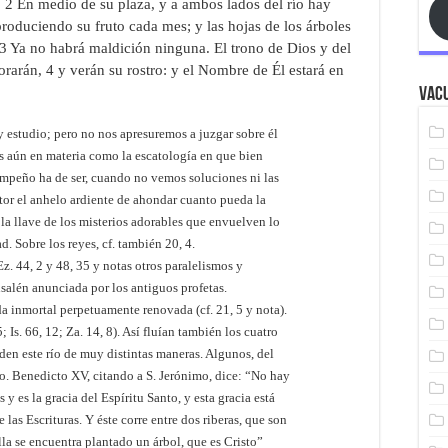
 2 En medio de su plaza, y a ambos lados del río hay
roduciendo su fruto cada mes; y las hojas de los árboles
 3 Ya no habrá maldición ninguna. El trono de Dios y del
dorarán, 4 y verán su rostro: y el Nombre de Él estará en
Vacu
y estudio; pero no nos apresuremos a juzgar sobre él
os aún en materia como la escatología en que bien
empeño ha de ser, cuando no vemos soluciones ni las
ector el anhelo ardiente de ahondar cuanto pueda la
la llave de los misterios adorables que envuelven lo
ad. Sobre los reyes, cf. también 20, 4.
 Ez. 44, 2 y 48, 35 y notas otros paralelismos y
rusalén anunciada por los antiguos profetas.
da inmortal perpetuamente renovada (cf. 21, 5 y nota).
5; Is. 66, 12; Za. 14, 8). Así fluían también los cuatro
enden este río de muy distintas maneras. Algunos, del
to. Benedicto XV, citando a S. Jerónimo, dice: “No hay
y es la gracia del Espíritu Santo, y esta gracia está
e las Escrituras. Y éste corre entre dos riberas, que son
la se encuentra plantado un árbol, que es Cristo”