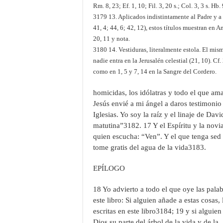
Rm. 8, 23; Ef. 1, 10; Fil. 3, 20 s.; Col. 3, 3 s. Hb. 9
3179 13. Aplicados indistintamente al Padre y a C
41, 4; 44, 6; 42, 12), estos títulos muestran en 
20, 11 y nota.
3180 14. Vestiduras, literalmente estola. El mism
nadie entra en la Jerusalén celestial (21, 10). Cf.
como en 1, 5 y 7, 14 en la Sangre del Cordero.
homicidas, los idólatras y todo el que a
Jesús envié a mi ángel a daros testimonio 
Iglesias. Yo soy la raíz y el linaje de Davi
matutina”3182. 17 Y el Espíritu y la novi
quien escucha: “Ven”. Y el que tenga sed 
tome gratis del agua de la vida3183.
EPÍLOGO
18 Yo advierto a todo el que oye las palab
este libro: Si alguien añade a estas cosas,
escritas en este libro3184; 19 y si alguien 
Dios su parte del árbol de la vida y de la