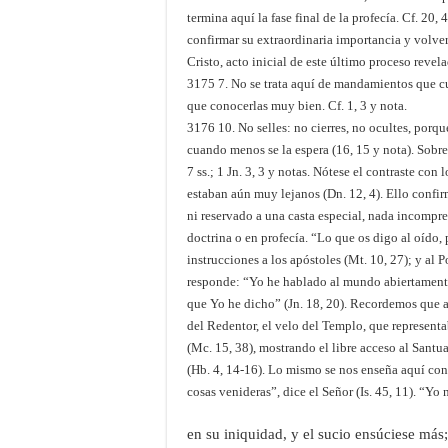
termina aquí la fase final de la profecía. Cf. 20, 
confirmar su extraordinaria importancia y volver
Cristo, acto inicial de este último proceso revela
3175 7. No se trata aquí de mandamientos que cum
que conocerlas muy bien. Cf. 1, 3 y nota.
3176 10. No selles: no cierres, no ocultes, porqu
cuando menos se la espera (16, 15 y nota). Sobre e
7 ss.; 1 Jn. 3, 3 y notas. Nótese el contraste con
estaban aún muy lejanos (Dn. 12, 4). Ello confi
ni reservado a una casta especial, nada incompren
doctrina o en profecía. “Lo que os digo al oído, 
instrucciones a los apóstoles (Mt. 10, 27); y al P
responde: “Yo he hablado al mundo abiertamente.
que Yo he dicho” (Jn. 18, 20). Recordemos que al 
del Redentor, el velo del Templo, que representab
(Mc. 15, 38), mostrando el libre acceso al Santuar
(Hb. 4, 14-16). Lo mismo se nos enseña aquí con 
cosas venideras”, dice el Señor (Is. 45, 11). “
en su iniquidad, y el sucio ensúciese más; 