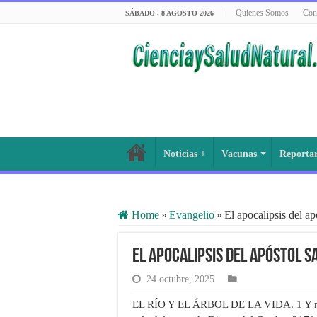
Quienes Somos
Con
SÁBADO , 8 AGOSTO 2026
Noticias +
Vacunas
Reporta
Home
»
Evangelio
»
El apocalipsis del a
El apocalipsis del apóstol S
24 octubre, 2025
EL RÍO Y EL ÁRBOL DE LA VIDA. 1 Y me m