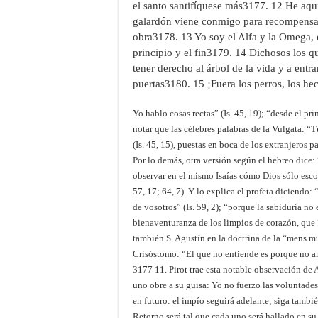
el santo santifíquese más3177. 12 He aqu
galardón viene conmigo para recompensa
obra3178. 13 Yo soy el Alfa y la Omega, e
principio y el fin3179. 14 Dichosos los q
tener derecho al árbol de la vida y a entra
puertas3180. 15 ¡Fuera los perros, los hech
Yo hablo cosas rectas” (Is. 45, 19); “desde el pri
notar que las célebres palabras de la Vulgata: “
(Is. 45, 15), puestas en boca de los extranjeros
Por lo demás, otra versión según el hebreo dice:
observar en el mismo Isaías cómo Dios sólo escon
57, 17; 64, 7). Y lo explica el profeta diciendo
de vosotros” (Is. 59, 2); “porque la sabiduría no 
bienaventuranza de los limpios de corazón, que “
también S. Agustín en la doctrina de la “mens m
Crisóstomo: “El que no entiende es porque no ama
3177 11. Pirot trae esta notable observación de 
uno obre a su guisa: Yo no fuerzo las voluntades”
en futuro: el impío seguirá adelante; siga también
Retorno será tal que cada uno será hallado en su