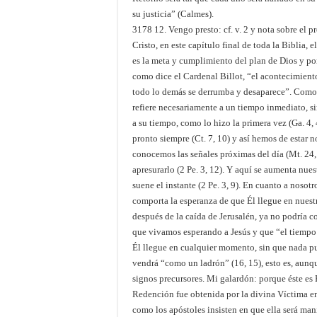
su justicia” (Calmes).
3178 12. Vengo presto: cf. v. 2 y nota sobre el 
Cristo, en este capítulo final de toda la Biblia, 
es la meta y cumplimiento del plan de Dios y por
como dice el Cardenal Billot, “el acontecimiento
todo lo demás se derrumba y desaparece”. Como 
refiere necesariamente a un tiempo inmediato, si
a su tiempo, como lo hizo la primera vez (Ga. 4, 
pronto siempre (Ct. 7, 10) y así hemos de estar no
conocemos las señales próximas del día (Mt. 24, 3
apresurarlo (2 Pe. 3, 12). Y aquí se aumenta nue
suene el instante (2 Pe. 3, 9). En cuanto a nosot
comporta la esperanza de que Él llegue en nuest
después de la caída de Jerusalén, ya no podría c
que vivamos esperando a Jesús y que “el tiempo es
Él llegue en cualquier momento, sin que nada pu
vendrá “como un ladrón” (16, 15), esto es, aun
signos precursores. Mi galardón: porque éste es É
Redención fue obtenida por la divina Víctima en 
como los apóstoles insisten en que ella será man