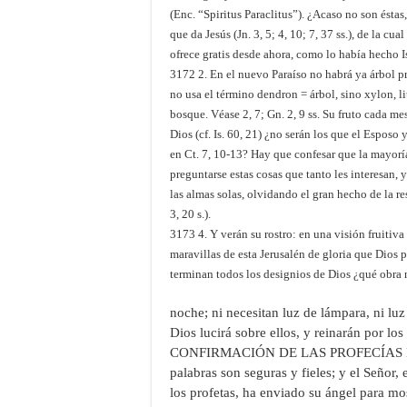
(Enc. “Spiritus Paraclitus”). ¿Acaso no son éstas, 
que da Jesús (Jn. 3, 5; 4, 10; 7, 37 ss.), de la cual
ofrece gratis desde ahora, como lo había hecho Is
3172 2. En el nuevo Paraíso no habrá ya árbol pr
no usa el término dendron = árbol, sino xylon, l
bosque. Véase 2, 7; Gn. 2, 9 ss. Su fruto cada me
Dios (cf. Is. 60, 21) ¿no serán los que el Esposo
en Ct. 7, 10-13? Hay que confesar que la mayoría
preguntarse estas cosas que tanto les interesan,
las almas solas, olvidando el gran hecho de la res
3, 20 s.).
3173 4. Y verán su rostro: en una visión fruitiva 
maravillas de esta Jerusalén de gloria que Dios p
terminan todos los designios de Dios ¿qué obra 
noche; ni necesitan luz de lámpara, ni luz
Dios lucirá sobre ellos, y reinarán por los
CONFIRMACIÓN DE LAS PROFECÍAS DE 
palabras son seguras y fieles; y el Señor, 
los profetas, ha enviado su ángel para mos