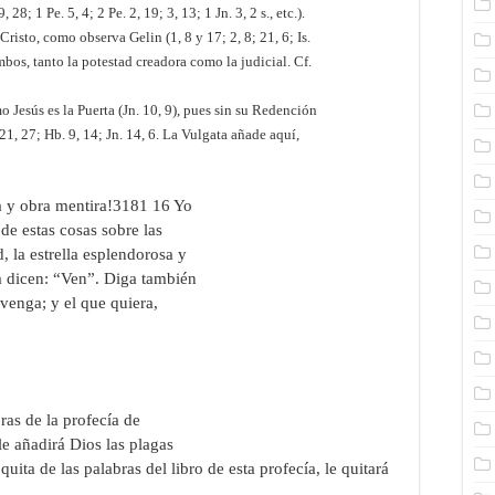
, 28; 1 Pe. 5, 4; 2 Pe. 2, 19; 3, 13; 1 Jn. 3, 2 s., etc.).
risto, como observa Gelin (1, 8 y 17; 2, 8; 21, 6; Is.
Ambos, tanto la potestad creadora como la judicial. Cf.
o Jesús es la Puerta (Jn. 10, 9), pues sin su Redención
 21, 27; Hb. 9, 14; Jn. 14, 6. La Vulgata añade aquí,
ma y obra mentira!3181 16 Yo
de estas cosas sobre las
d, la estrella esplendorosa y
a dicen: “Ven”. Diga también
venga; y el que quiera,
ras de la profecía de
 le añadirá Dios las plagas
quita de las palabras del libro de esta profecía, le quitará