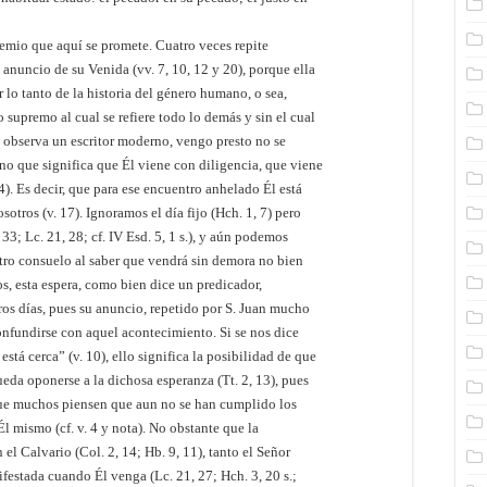
premio que aquí se promete. Cuatro veces repite
el anuncio de su Venida (vv. 7, 10, 12 y 20), porque ella
 lo tanto de la historia del género humano, o sea,
 supremo al cual se refiere todo lo demás y sin el cual
observa un escritor moderno, vengo presto no se
no que significa que Él viene con diligencia, que viene
4). Es decir, que para ese encuentro anhelado Él está
sotros (v. 17). Ignoramos el día fijo (Hch. 1, 7) pero
3; Lc. 21, 28; cf. IV Esd. 5, 1 s.), y aún podemos
stro consuelo al saber que vendrá sin demora no bien
ros, esta espera, como bien dice un predicador,
ros días, pues su anuncio, repetido por S. Juan mucho
onfundirse con aquel acontecimiento. Si se nos dice
tá cerca” (v. 10), ello significa la posibilidad de que
eda oponerse a la dichosa esperanza (Tt. 2, 13), pues
que muchos piensen que aun no se han cumplido los
l mismo (cf. v. 4 y nota). No obstante que la
el Calvario (Col. 2, 14; Hb. 9, 11), tanto el Señor
ifestada cuando Él venga (Lc. 21, 27; Hch. 3, 20 s.;