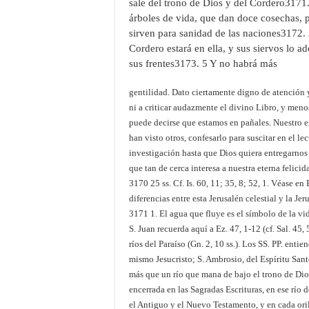
sale del trono de Dios y del Cordero3171.
árboles de vida, que dan doce cosechas, p
sirven para sanidad de las naciones3172.
Cordero estará en ella, y sus siervos lo a
sus frentes3173. 5 Y no habrá más
gentilidad. Dato ciertamente digno de atención 
ni a criticar audazmente el divino Libro, y men
puede decirse que estamos en pañales. Nuestro 
han visto otros, confesarlo para suscitar en el l
investigación hasta que Dios quiera entregarnos 
que tan de cerca interesa a nuestra eterna felicid
3170 25 ss. Cf. Is. 60, 11; 35, 8; 52, 1. Véase en
diferencias entre esta Jerusalén celestial y la Je
3171 1. El agua que fluye es el símbolo de la vi
S. Juan recuerda aquí a Ez. 47, 1-12 (cf. Sal. 45, 
ríos del Paraíso (Gn. 2, 10 ss.). Los SS. PP. enti
mismo Jesucristo; S. Ambrosio, del Espíritu San
más que un río que mana de bajo el trono de Dios 
encerrada en las Sagradas Escrituras, en ese río d
el Antiguo y el Nuevo Testamento, y en cada oril