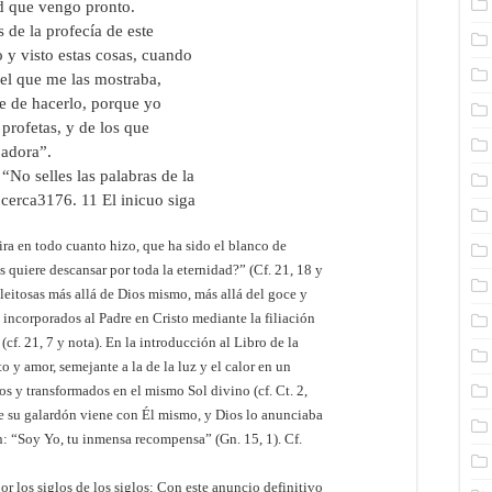
ad que vengo pronto.
 de la profecía de este
o y visto estas cosas, cuando
ngel que me las mostraba,
te de hacerlo, porque yo
profetas, y de los que
 adora”.
 selles las palabras de la
á cerca3176. 11 El inicuo siga
ra en todo cuanto hizo, que ha sido el blanco de
s quiere descansar por toda la eternidad?” (Cf. 21, 18 y
leitosas más allá de Dios mismo, más allá del goce y
, incorporados al Padre en Cristo mediante la filiación
(cf. 21, 7 y nota). En la introducción al Libro de la
 y amor, semejante a la de la luz y el calor en un
s y transformados en el mismo Sol divino (cf. Ct. 2,
 que su galardón viene con Él mismo, y Dios lo anunciaba
: “Soy Yo, tu inmensa recompensa” (Gn. 15, 1). Cf.
por los siglos de los siglos: Con este anuncio definitivo