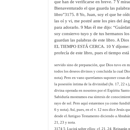
que han de verificarse en breve. 7 Y mir
Bienaventurado el que guarda las palabras
libro”3175. 8 Yo, Juan, soy el que he oíd
las oí y vi, me postré ante los pies del á
para adorarlo. 9 Mas él me dijo: “Guárda
soy consiervo tuyo y de tus hermanos los 
guardan las palabras de este libro. A Dios
EL TIEMPO ESTÁ CERCA. 10 Y díjome: “No
profecía de este libro, pues el tiempo est
servido sino de preparación, que Dios tuvo en mi
todos los deseos divinos y concluida la cual Dio
nota). Pero en vano querríamos suponer cosas de
la posesión íntima de la divinidad (Jn. 17, 22 s.)
divina operada en nosotros por el Espíritu Santo 
Sabiduría mostramos esa síntesis de conocimiento
rayo de sol. Pero aquí estaremos ya como fundido
6 y nota). Así, pues, en el v. 12 nos dice Jesús
desde el Antiguo Testamento diciendo a Abrahán
21, 23 y nota.
3174 5. Lucirá sobre ellos: cf. 21, 24. Reinarán 