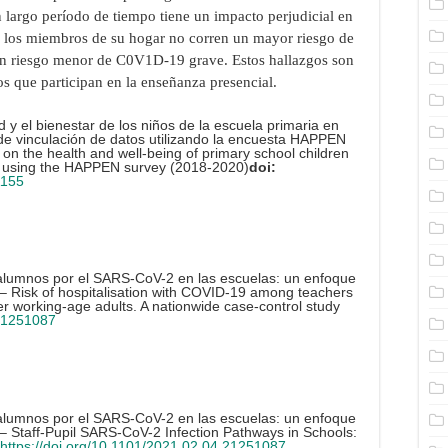
n largo período de tiempo tiene un impacto perjudicial en
 y los miembros de su hogar no corren un mayor riesgo de
n riesgo menor de C0V1D-19 grave. Estos hallazgos son
os que participan en la enseñanza presencial.
d y el bienestar de los niños de la escuela primaria en
 de vinculación de datos utilizando la encuesta HAPPEN
on the health and well-being of primary school children
dy using the HAPPEN survey (2018-2020)
doi:
1155
s alumnos por el SARS-CoV-2 en las escuelas: un enfoque
 – Risk of hospitalisation with COVID-19 among teachers
r working-age adults. A nationwide case-control study
.21251087
s alumnos por el SARS-CoV-2 en las escuelas: un enfoque
 – Staff-Pupil SARS-CoV-2 Infection Pathways in Schools:
https://doi.org/10.1101/2021.02.04.21251087