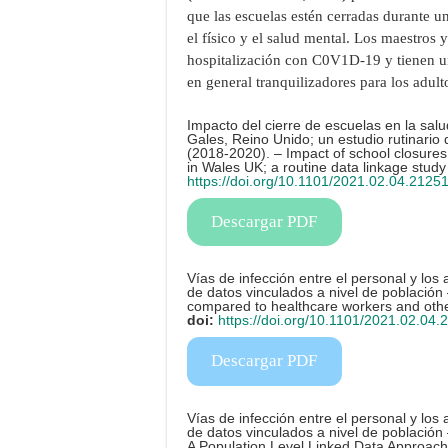
que las escuelas estén cerradas durante u
el físico y el salud mental. Los maestros
hospitalización con C0V1D-19 y tienen u
en general tranquilizadores para los adult
Impacto del cierre de escuelas en la salu
Gales, Reino Unido; un estudio rutinario
(2018-2020). – Impact of school closures 
in Wales UK; a routine data linkage stu
https://doi.org/10.1101/2021.02.04.2125
Descargar PDF
Vías de infección entre el personal y lo
de datos vinculados a nivel de población
compared to healthcare workers and othe
doi:
https://doi.org/10.1101/2021.02.04
Descargar PDF
Vías de infección entre el personal y lo
de datos vinculados a nivel de población
A Population Level Linked Data Approach