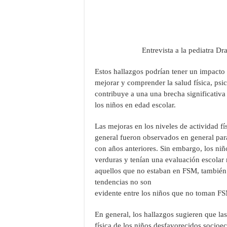
Entrevista a la pediatra Dr
Estos hallazgos podrían tener un impacto s
mejorar y comprender la salud física, ps
contribuye a una una brecha significativa 
los niños en edad escolar.
Las mejoras en los niveles de actividad fís
general fueron observados en general para
con años anteriores. Sin embargo, los n
verduras y tenían una evaluación escola
aquellos que no estaban en FSM, también 
tendencias no son
evidente entre los niños que no toman F
En general, los hallazgos sugieren que la
física de los niños desfavorecidos socioe