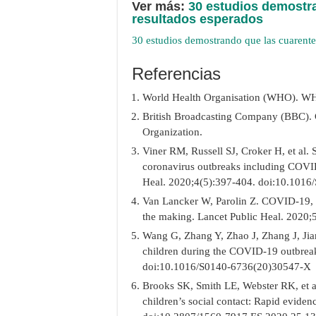
Ver más:
30 estudios demostr
resultados esperados
30 estudios demostrando que las cuarente
Referencias
World Health Organisation (WHO). W
British Broadcasting Company (BBC). 
Organization.
Viner RM, Russell SJ, Croker H, et al.
coronavirus outbreaks including COVID
Heal. 2020;4(5):397-404. doi:10.101
Van Lancker W, Parolin Z. COVID-19, sch
the making. Lancet Public Heal. 2020
Wang G, Zhang Y, Zhao J, Zhang J, Jian
children during the COVID-19 outbrea
doi:10.1016/S0140-6736(20)30547-X
Brooks SK, Smith LE, Webster RK, et a
children’s social contact: Rapid eviden