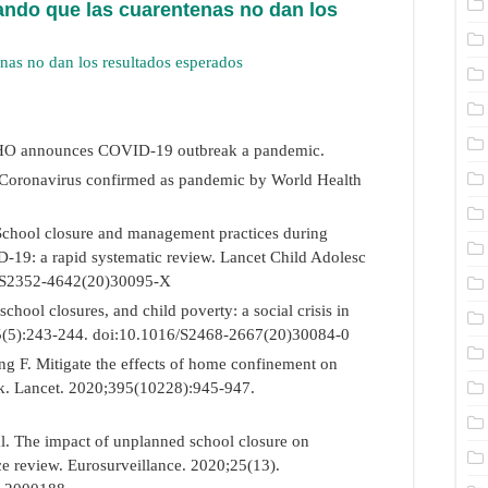
ando que las cuarentenas no dan los
nas no dan los resultados esperados
HO announces COVID-19 outbreak a pandemic.
Coronavirus confirmed as pandemic by World Health
 School closure and management practices during
-19: a rapid systematic review. Lancet Child Adolesc
6/S2352-4642(20)30095-X
ool closures, and child poverty: a social crisis in
;5(5):243-244. doi:10.1016/S2468-2667(20)30084-0
g F. Mitigate the effects of home confinement on
k. Lancet. 2020;395(10228):945-947.
l. The impact of unplanned school closure on
ce review. Eurosurveillance. 2020;25(13).