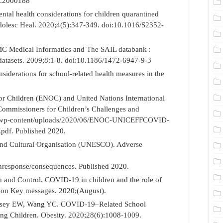
3.2000188
ntal health considerations for children quarantined
olesc Heal. 2020;4(5):347-349. doi:10.1016/S2352-
MC Medical Informatics and The SAIL databank :
e datasets. 2009;8:1-8. doi:10.1186/1472-6947-9-3
derations for school-related health measures in the
 Children (ENOC) and United Nations International
ommissioners for Children’s Challenges and
.eu/wp-content/uploads/2020/06/ENOC-UNICEFFCOVID-
.pdf. Published 2020.
 and Cultural Organisation (UNESCO). Adverse
onresponse/consequences. Published 2020.
n and Control. COVID-19 in children and the role of
sion Key messages. 2020;(August).
insey EW, Wang YC. COVID-19–Related School
ng Children. Obesity. 2020;28(6):1008-1009.