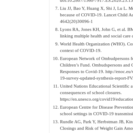
doi:10.2807/1560-7917.ES.2020.25.1
Liu JJ, Bao Y, Huang X, Shi J, Lu L. Me
because of COVID-19. Lancet Child Ad
4642(20)30096-1
Lyons RA, Jones KH, John G, et al. B
linking multiple health and social car
World Health Organization (WHO). Consi
context of COVID-19.
European Network of Ombudpersons for
Children’s Fund. Ombudspersons and C
Responses to Covid-19. http://enoc
19-survey-updated-synthesis-report-FV
United Nations Educational Scientific
consequences of school closures.
https://en.unesco.org/covid19/educati
European Centre for Disease Preventio
school settings in COVID-19 transmis
Rundle AG, Park Y, Herbstman JB, K
Closings and Risk of Weight Gain Amo