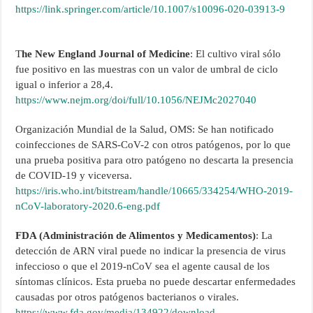
https://link.springer.com/article/10.1007/s10096-020-03913-9
T
he New England Journal of Medicine
: El cultivo viral sólo
fue positivo en las muestras con un valor de umbral de ciclo
igual o inferior a 28,4.
https://www.nejm.org/doi/full/10.1056/NEJMc2027040
Organización Mundial de la Salud, OMS: Se han notificado
coinfecciones de SARS-CoV-2 con otros patógenos, por lo que
una prueba positiva para otro patógeno no descarta la presencia
de COVID-19 y viceversa.
https://iris.who.int/bitstream/handle/10665/334254/WHO-2019-
nCoV-laboratory-2020.6-eng.pdf
FDA (Administración de Alimentos y Medicamentos)
: La
detección de ARN viral puede no indicar la presencia de virus
infeccioso o que el 2019-nCoV sea el agente causal de los
síntomas clínicos. Esta prueba no puede descartar enfermedades
causadas por otros patógenos bacterianos o virales.
https://www.fda.gov/media/134922/download