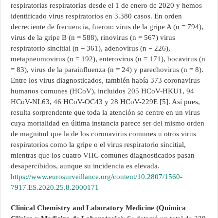
respiratorias respiratorias desde el 1 de enero de 2020 y hemos
identificado virus respiratorios en 3.380 casos. En orden
decreciente de frecuencia, fueron: virus de la gripe A (n = 794),
virus de la gripe B (n = 588), rinovirus (n = 567) virus
respiratorio sincitial (n = 361), adenovirus (n = 226),
metapneumovirus (n = 192), enterovirus (n = 171), bocavirus (n
= 83), virus de la parainfluenza (n = 24) y parechovirus (n = 8).
Entre los virus diagnosticados, también había 373 coronavirus
humanos comunes (HCoV), incluidos 205 HCoV-HKU1, 94
HCoV-NL63, 46 HCoV-OC43 y 28 HCoV-229E [5]. Así pues,
resulta sorprendente que toda la atención se centre en un virus
cuya mortalidad en última instancia parece ser del mismo orden
de magnitud que la de los coronavirus comunes u otros virus
respiratorios como la gripe o el virus respiratorio sincitial,
mientras que los cuatro VHC comunes diagnosticados pasan
desapercibidos, aunque su incidencia es elevada.
https://www.eurosurveillance.org/content/10.2807/1560-
7917.ES.2020.25.8.2000171
Clinical Chemistry and Laboratory Medicine (Química