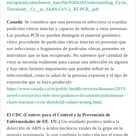
em/uploads/attachment_data/file/926410/Understanding_Cycle_
Threshold__Ct__in_SARS-CoV-2_RT-PCR_.pdf
Canadá
: Se considera que una persona es infecciosa si expulsa
partículas víricas intactas y capaces de infectar a otras personas.
Las pruebas PCR no pueden distinguir el material genómico
vírico procedente de partículas víricas intactas en personas que
son infecciosas o fragmentos de partículas víricas presentes en
individuos que se han recuperado. No sabemos qué cantidad de
virus se necesita realmente para causar una infección en alguien
y hay otros factores importantes que pueden influir en la
infecciosidad, como la salud de la persona expuesta y el tipo de
exposición que se haya producido
https://www.canada.ca/en/public-health/services/diseases/2019-
novel-coronavirus-infection/guidance-documents/polymerase-
chain-reaction-cycle-threshold-values-testing.html
El CDC (Centros para el Control y la Prevención de
Enfermedades de EE. UU.)
Un resultado positivo indica la
detección de ARN o ácidos nucleicos virales de la gripe en la
muestra respiratoria, lo que confirma la infección por el virus de