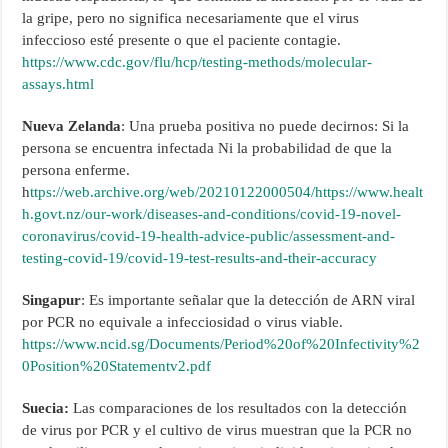
la gripe, pero no significa necesariamente que el virus
infeccioso esté presente o que el paciente contagie.
https://www.cdc.gov/flu/hcp/testing-methods/molecular-
assays.html
Nueva Zelanda
: Una prueba positiva no puede decirnos: Si la
persona se encuentra infectada Ni la probabilidad de que la
persona enferme.
h
ttps://web.archive.org/web/20210122000504/https://www.healt
h.govt.nz/our-work/diseases-and-conditions/covid-19-novel-
coronavirus/covid-19-health-advice-public/assessment-and-
testing-covid-19/covid-19-test-results-and-their-accuracy
Singapur
: Es importante señalar que la detección de ARN viral
por PCR no equivale a infecciosidad o virus viable.
https://www.ncid.sg/Documents/Period%20of%20Infectivity%2
0Position%20Statementv2.pdf
Suecia:
Las comparaciones de los resultados con la detección
de virus por PCR y el cultivo de virus muestran que la PCR no