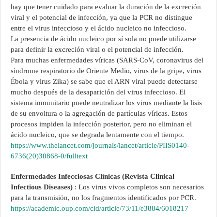
hay que tener cuidado para evaluar la duración de la excreción
viral y el potencial de infección, ya que la PCR no distingue
entre el virus infeccioso y el ácido nucleico no infeccioso.
La presencia de ácido nucleico por sí sola no puede utilizarse
para definir la excreción viral o el potencial de infección.
Para muchas enfermedades víricas (SARS-CoV, coronavirus del
síndrome respiratorio de Oriente Medio, virus de la gripe, virus
Ébola y virus Zika) se sabe que el ARN viral puede detectarse
mucho después de la desaparición del virus infeccioso. El
sistema inmunitario puede neutralizar los virus mediante la lisis
de su envoltura o la agregación de partículas víricas. Estos
procesos impiden la infección posterior, pero no eliminan el
ácido nucleico, que se degrada lentamente con el tiempo.
https://www.thelancet.com/journals/lancet/article/PIIS0140-
6736(20)30868-0/fulltext
Enfermedades Infecciosas Clínicas (Revista Clinical
Infectious Diseases)
: Los virus vivos completos son necesarios
para la transmisión, no los fragmentos identificados por PCR.
https://academic.oup.com/cid/article/73/11/e3884/6018217