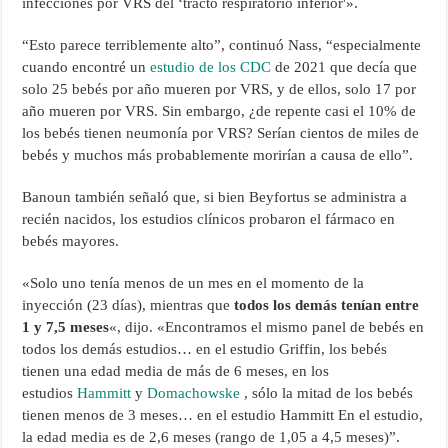
infecciones por VRS del ‘tracto respiratorio inferior'».
“Esto parece terriblemente alto”, continuó Nass, “especialmente
cuando encontré un
estudio de los CDC
de 2021 que decía que
solo 25 bebés por año mueren por VRS, y de ellos, solo 17 por
año mueren por VRS. Sin embargo, ¿de repente casi el 10% de
los bebés tienen neumonía por VRS? Serían cientos de miles de
bebés y muchos más probablemente morirían a causa de ello”.
Banoun también señaló que, si bien Beyfortus se administra a
recién nacidos, los estudios clínicos probaron el fármaco en
bebés mayores.
«Solo uno tenía menos de un mes en el momento de la
inyección (23 días), mientras que
todos los demás tenían entre
1 y 7,5 meses
«, dijo. «Encontramos el mismo panel de bebés en
todos los demás estudios… en el estudio Griffin, los bebés
tienen una edad media de más de 6 meses, en los
estudios
Hammitt
y
Domachowske
, sólo la mitad de los bebés
tienen menos de 3 meses… en el estudio Hammitt En el estudio,
la edad media es de 2,6 meses (rango de 1,05 a 4,5 meses)”.