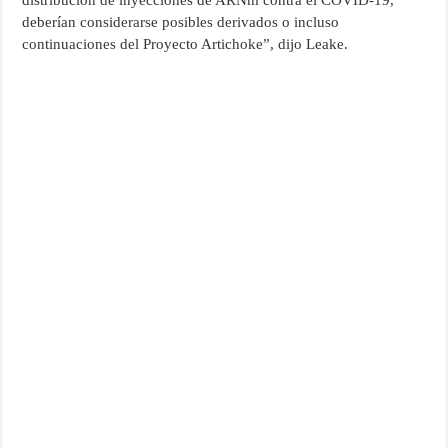
distribución de inyecciones de ARNm contra el COVID-19,
deberían considerarse posibles derivados o incluso
continuaciones del Proyecto Artichoke”, dijo Leake.