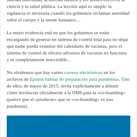
ciencia y la salud pública. La lección aquí es simple: la
vigilancia es necesaria cuando los gobiernos reclaman autoridad
sobre el cuerpo y la mente humanos…
La mejor evidencia está en que los gobiernos se están
encargando de generar un sistema de control total para no dejar
que nadie pueda eximirse del calendario de vacunas, pero el
sistema de control de efectos adversos de vacunas no funciona
y es completamente inaccesible…
No olvidemos que hay varios
correos electrónicos
en los
archivos de
Epstein hablan de preparación para pandemias
. Uno
de ellos, de marzo de 2015, invita explícitamente a debatir
cómo involucrar oficialmente a la OMS para la «co-branding»
(parece que el «producto» que se «co-branding» es una
pandemia).
Amigos lectores, si este articulo le resultó constructivo, por
favor considere colaborar con nosotros, con su colaboración
podremos llegar a más personas, lograr mayor seguridad y