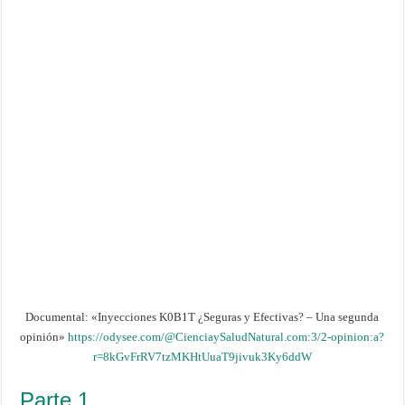
Documental: «Inyecciones K0B1T ¿Seguras y Efectivas? – Una segunda
opinión»
https://odysee.com/@CienciaySaludNatural.com:3/2-opinion:a?
r=8kGvFrRV7tzMKHtUuaT9jivuk3Ky6ddW
Parte 1