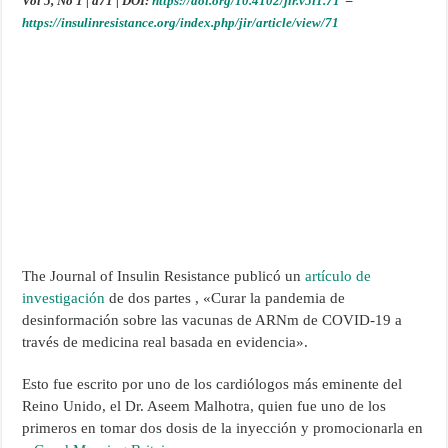
Vol 5, No 1 | a71 | DOI:
https://doi.org/10.4102/jir.v5i1.71
–
https://insulinresistance.org/index.php/jir/article/view/71
The Journal of Insulin Resistance publicó un
artículo de
investigación
de dos partes , «Curar la pandemia de
desinformación sobre las vacunas de ARNm de COVID-19 a
través de medicina real basada en evidencia».
Esto fue escrito por uno de los cardiólogos más eminente del
Reino Unido, el Dr. Aseem Malhotra, quien fue uno de los
primeros en tomar dos dosis de la inyección y promocionarla en